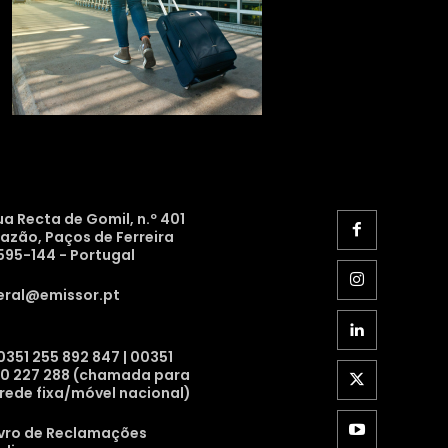
ua Recta de Gomil, n.º 401
razão, Paços de Ferreira
595-144 - Portugal
eral@emissor.pt
0351 255 892 847 | 00351
10 227 288 (chamada para
 rede fixa/móvel nacional)
ivro de Reclamações