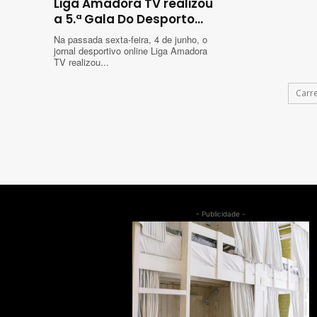
Liga Amadora TV realizou
a 5.ª Gala Do Desporto...
Na passada sexta-feira, 4 de junho, o
jornal desportivo online Liga Amadora
TV realizou...
Carr
- Publicidade -