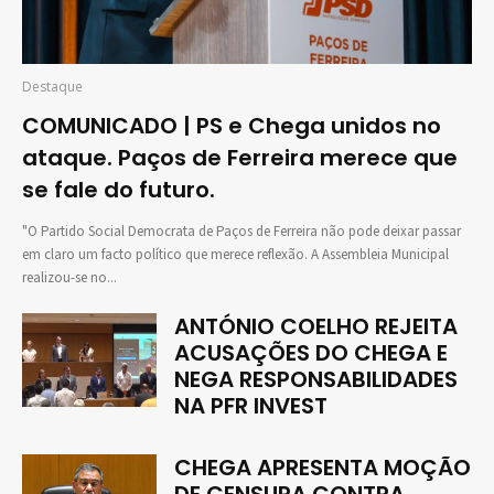
Destaque
COMUNICADO | PS e Chega unidos no
ataque. Paços de Ferreira merece que
se fale do futuro.
"O Partido Social Democrata de Paços de Ferreira não pode deixar passar
em claro um facto político que merece reflexão. A Assembleia Municipal
realizou-se no...
ANTÓNIO COELHO REJEITA
ACUSAÇÕES DO CHEGA E
NEGA RESPONSABILIDADES
NA PFR INVEST
CHEGA APRESENTA MOÇÃO
DE CENSURA CONTRA