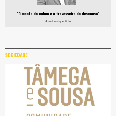
"O manto da calma e o travesseiro do descanso”
José Henrique Pinto
SOCIEDADE