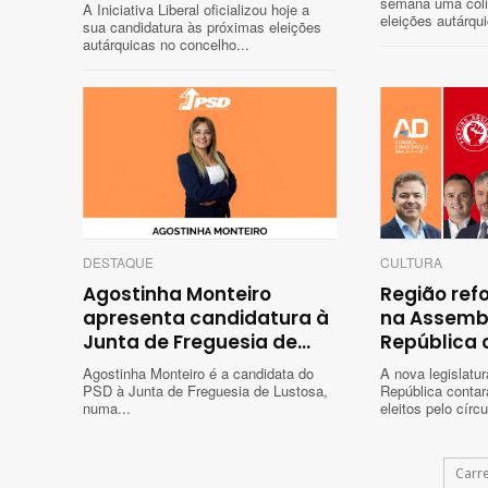
semana uma coli
A Iniciativa Liberal oficializou hoje a
eleições autárqui
sua candidatura às próximas eleições
autárquicas no concelho...
DESTAQUE
CULTURA
Agostinha Monteiro
Região ref
apresenta candidatura à
na Assemb
Junta de Freguesia de...
República c
Agostinha Monteiro é a candidata do
A nova legislatu
PSD à Junta de Freguesia de Lustosa,
República conta
numa...
eleitos pelo círcu
Carr