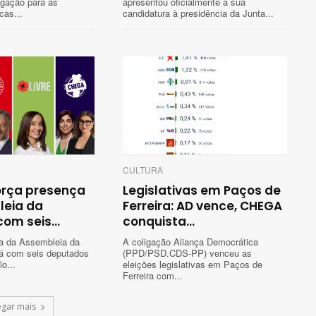
gação para as
apresentou oficialmente a sua
cas...
candidatura à presidência da Junta...
CULTURA
orça presença
Legislativas em Paços de
leia da
Ferreira: AD vence, CHEGA
om seis...
conquista...
ra da Assembleia da
A coligação Aliança Democrática
rá com seis deputados
(PPD/PSD.CDS-PP) venceu as
lo...
eleições legislativas em Paços de
Ferreira com...
egar mais