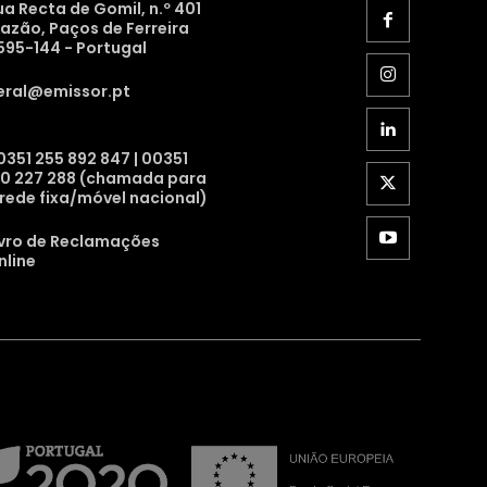
ua Recta de Gomil, n.º 401
razão, Paços de Ferreira
595-144 - Portugal
eral@emissor.pt
0351 255 892 847 | 00351
10 227 288 (chamada para
 rede fixa/móvel nacional)
ivro de Reclamações
nline