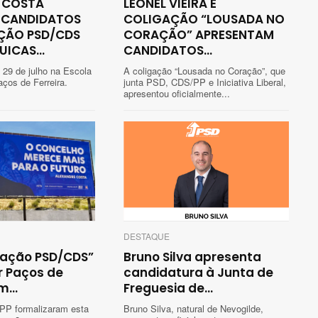
 COSTA
LEONEL VIEIRA E
 CANDIDATOS
COLIGAÇÃO “LOUSADA NO
ÇÃO PSD/CDS
CORAÇÃO” APRESENTAM
ICAS...
CANDIDATOS...
 29 de julho na Escola
A coligação “Lousada no Coração”, que
ços de Ferreira.
junta PSD, CDS/PP e Iniciativa Liberal,
apresentou oficialmente...
DESTAQUE
gação PSD/CDS”
Bruno Silva apresenta
r Paços de
candidatura à Junta de
m...
Freguesia de...
P formalizaram esta
Bruno Silva, natural de Nevogilde,