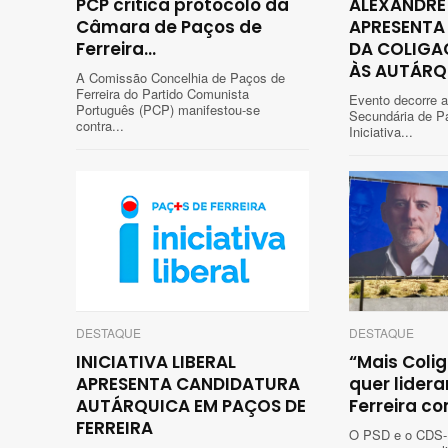
PCP critica protocolo da
ALEXANDRE
Câmara de Paços de
APRESENTA
Ferreira...
DA COLIGA
ÀS AUTÁRQU
A Comissão Concelhia de Paços de
Ferreira do Partido Comunista
Evento decorre a
Português (PCP) manifestou-se
Secundária de Pa
contra...
Iniciativa...
DESTAQUE
DESTAQUE
INICIATIVA LIBERAL
“Mais Coli
APRESENTA CANDIDATURA
quer lidera
AUTÁRQUICA EM PAÇOS DE
Ferreira co
FERREIRA
O PSD e o CDS-P