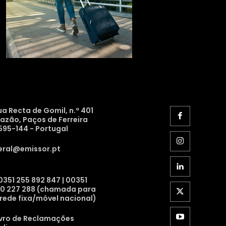
ua Recta de Gomil, n.º 401
razão, Paços de Ferreira
595-144 - Portugal
eral@emissor.pt
0351 255 892 847 | 00351
10 227 288 (chamada para
 rede fixa/móvel nacional)
ivro de Reclamações