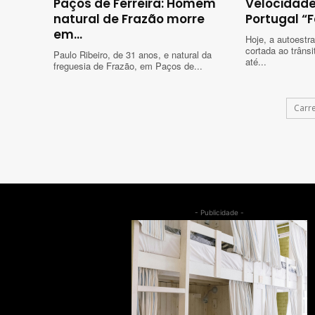
Paços de Ferreira: Homem
Velocidade
natural de Frazão morre
Portugal “F
em...
Hoje, a autoestra
cortada ao trâns
Paulo Ribeiro, de 31 anos, e natural da
até...
freguesia de Frazão, em Paços de...
Carr
- Publicidade -