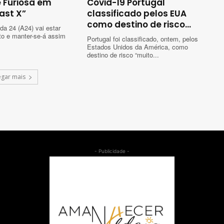
 Furiosa em
Covid-19 Portugal
ast X”
classificado pelos EUA
como destino de risco...
da 24 (A24) vai estar
ito e manter-se-á assim
Portugal foi classificado, ontem, pelos
Estados Unidos da América, como
destino de risco “muito...
egar mais
- Publicidade -