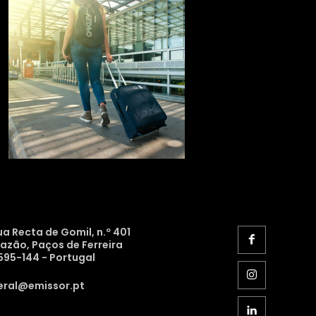
ua Recta de Gomil, n.º 401
razão, Paços de Ferreira
595-144 - Portugal
eral@emissor.pt