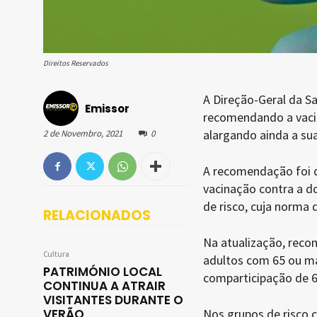
Direitos Reservados
A Direção-Geral da S
Emissor
recomendando a vacin
alargando ainda a sua
2 de Novembro, 2021
0
A recomendação foi d
vacinação contra a d
de risco, cuja norma 
RELACIONADOS
Na atualização, recom
Cultura
adultos com 65 ou ma
PATRIMÓNIO LOCAL
comparticipação de 6
CONTINUA A ATRAIR
VISITANTES DURANTE O
VERÃO
Nos grupos de risco c