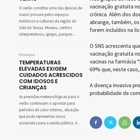
vacinação gratuita no
O verão constitui uma das épocas de
crónica. Além dos doe
maior procura pelos espaços
históricos e culturais da região do
abrange, também, os 
Vale do Sousa. Museus, centros
forem incluídos na li
interpretativos, igrejas, parques...
O SNS acrescenta que 
vacinação gratuita n
Destaque
vacinas na farmácia 
TEMPERATURAS
ELEVADAS EXIGEM
69% que, neste caso,
CUIDADOS ACRESCIDOS
COM IDOSOS E
A doença invasiva pn
CRIANÇAS
probabilidade de com
As previsões meteorológicas para o
verão continuam a apontar para
períodos de calor intenso, situação
que pode representar riscos
acrescidos para a saúde pública. A...