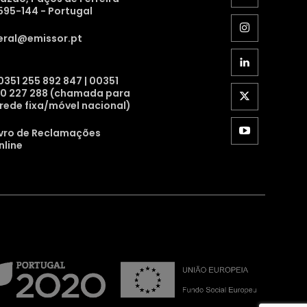
595-144 - Portugal
eral@emissor.pt
0351 255 892 847 | 00351
10 227 288 (chamada para
 rede fixa/móvel nacional)
ivro de Reclamações
nline