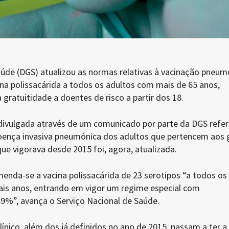
aúde (DGS) atualizou as normas relativas à vacinação pneum
a polissacárida a todos os adultos com mais de 65 anos,
 gratuitidade a doentes de risco a partir dos 18.
ivulgada através de um comunicado por parte da DGS refer
oença invasiva pneumónica dos adultos que pertencem aos 
que vigorava desde 2015 foi, agora, atualizada.
enda-se a vacina polissacárida de 23 serotipos “a todos os
is anos, entrando em vigor um regime especial com
9%”, avança o Serviço Nacional de Saúde.
línico, além dos já definidos no ano de 2015, passam a ter a