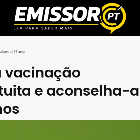
aiores de 65 anos
a vacinação
uita e aconselha-a
nos