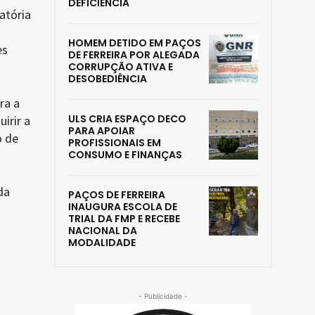
DEFICIÊNCIA
atória
HOMEM DETIDO EM PAÇOS
es
DE FERREIRA POR ALEGADA
CORRUPÇÃO ATIVA E
DESOBEDIÊNCIA
ra a
ULS CRIA ESPAÇO DECO
irir a
PARA APOIAR
o de
PROFISSIONAIS EM
CONSUMO E FINANÇAS
da
PAÇOS DE FERREIRA
INAUGURA ESCOLA DE
TRIAL DA FMP E RECEBE
NACIONAL DA
MODALIDADE
- Publicidade -