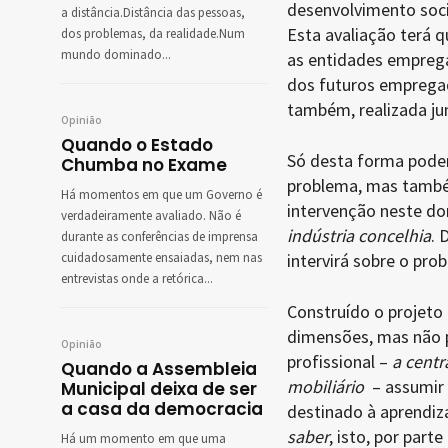
desenvolvimento soci
a distância.Distância das pessoas,
Esta avaliação terá q
dos problemas, da realidade.Num
mundo dominado...
as entidades empreg
dos futuros empregad
também, realizada ju
Opinião
Quando o Estado
Só desta forma pode
Chumba no Exame
problema, mas também
Há momentos em que um Governo é
intervenção neste do
verdadeiramente avaliado. Não é
indústria concelhia
. 
durante as conferências de imprensa
cuidadosamente ensaiadas, nem nas
intervirá sobre o pro
entrevistas onde a retórica...
Construído o projeto
dimensões, mas não 
Opinião
profissional –
a centr
Quando a Assembleia
mobiliário
– assumir 
Municipal deixa de ser
a casa da democracia
destinado à aprendi
saber
, isto, por par
Há um momento em que uma