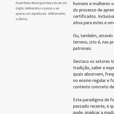
homens e mulheres ve
Assembleia Municipal deixa de ser um
órgão deliberativo e passa a ser
do processo de apre
apenas um espetáculo. Infelizmente,
certificados. Inclus
a última...
ativa para estes e u
Ou, também, através 
terreno, isto é, nas
patronais.
Destaco os setores tr
tradição, saber e exp
quais absorvem, freq
no ensino regular e f
contexto concreto de
Este paradigma de fo
passado recente, e q
pode, implicar a mud