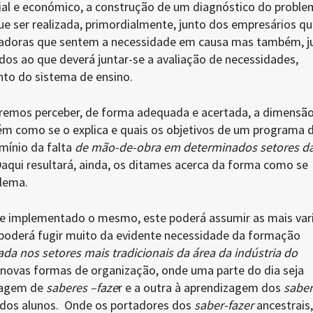
al e económico, a construção de um diagnóstico do proble
ue ser realizada, primordialmente, junto dos empresários q
adoras que sentem a necessidade em causa mas também, j
os ao que deverá juntar-se a avaliação de necessidades,
nto do sistema de ensino.
remos perceber, de forma adequada e acertada, a dimensã
 como se o explica e quais os objetivos de um programa 
mínio da falta
de mão-de-obra em determinados setores d
Daqui resultará, ainda, os ditames acerca da forma como se
blema.
 e implementado o mesmo, este poderá assumir as mais var
poderá fugir muito da evidente necessidade da formação
ada nos setores mais tradicionais da área da indústria do
novas formas de organização, onde uma parte do dia seja
zagem de
saberes –faze
r e a outra à aprendizagem dos
saber
te dos alunos. Onde os portadores dos
saber-fazer
ancestrais,