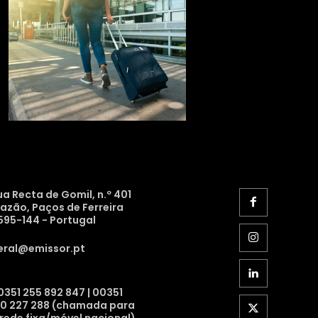
ua Recta de Gomil, n.º 401
razão, Paços de Ferreira
595-144 - Portugal
eral@emissor.pt
0351 255 892 847 | 00351
10 227 288 (chamada para