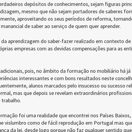
rdadeiros depósitos de conhecimentos, sejam figuras princ
ndizagem, mesmo que não sejam portadores de saberes for
ivamente, aproveitando os seus períodos de reforma, tornand
m manancial de saber ao serviço de quem quer aprender.
da aprendizagem do saber-fazer realizado em contexto de
 próprias empresas com as devidas compensações para as ent
adicionais, pois, no âmbito da formação no mobiliário há já
eriências interessantes e com bons resultados neste concelh
uentemente, alunos marcados pelo insucesso ou sucesso rel
ormal, mas que depois se revelam extraordinários profission
 trabalho.
rmação foi uma realidade que encontrei nos Países Baixos
ue vislumbro como de fácil reprodução em Portugal mas que
ança da lei, desde logo porque não faz qualquer sentido que