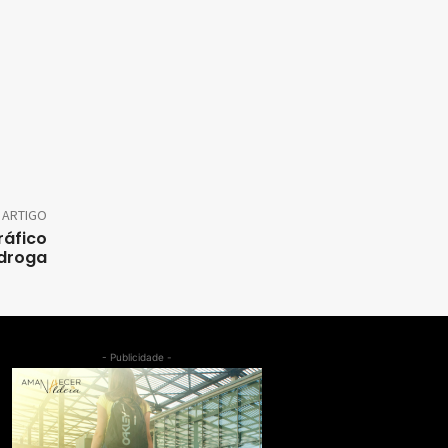
 ARTIGO
ráfico
droga
- Publicidade -