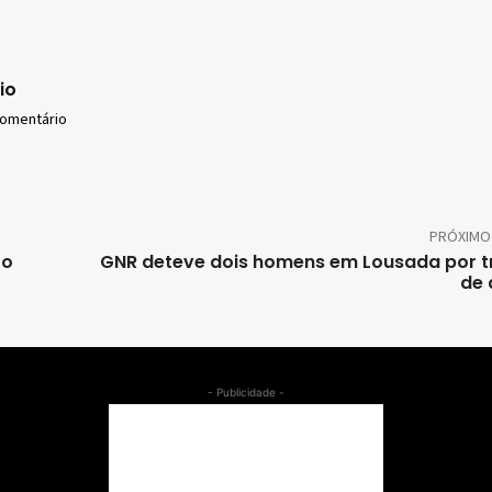
io
comentário
PRÓXIMO
to
GNR deteve dois homens em Lousada por t
de 
- Publicidade -