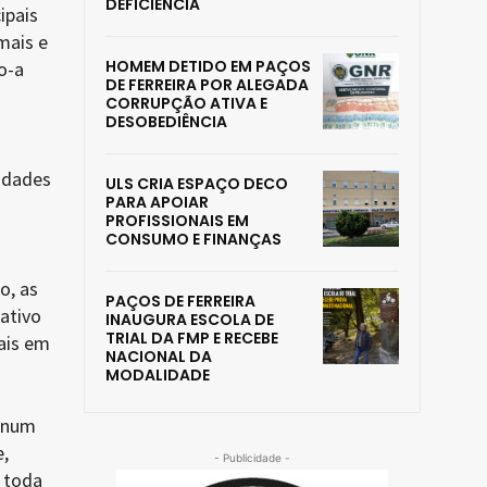
DEFICIÊNCIA
ipais
mais e
HOMEM DETIDO EM PAÇOS
o-a
DE FERREIRA POR ALEGADA
CORRUPÇÃO ATIVA E
DESOBEDIÊNCIA
idades
ULS CRIA ESPAÇO DECO
PARA APOIAR
PROFISSIONAIS EM
CONSUMO E FINANÇAS
o, as
PAÇOS DE FERREIRA
ativo
INAUGURA ESCOLA DE
TRIAL DA FMP E RECEBE
ais em
NACIONAL DA
MODALIDADE
, num
,
- Publicidade -
 toda