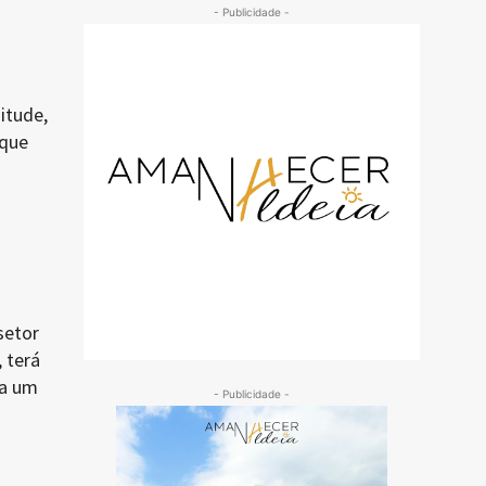
- Publicidade -
itude,
 que
setor
 terá
 a um
- Publicidade -