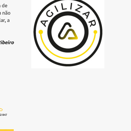
a de
m não
ar, a
ibeiro