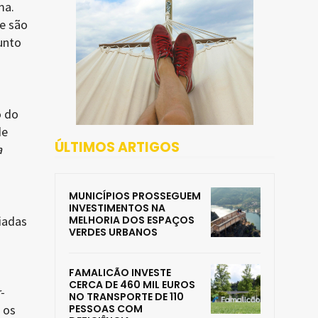
ma.
ue são
unto
o do
de
ÚLTIMOS ARTIGOS
a
MUNICÍPIOS PROSSEGUEM
INVESTIMENTOS NA
iadas
MELHORIA DOS ESPAÇOS
VERDES URBANOS
FAMALICÃO INVESTE
CERCA DE 460 MIL EUROS
-
NO TRANSPORTE DE 110
 os
PESSOAS COM