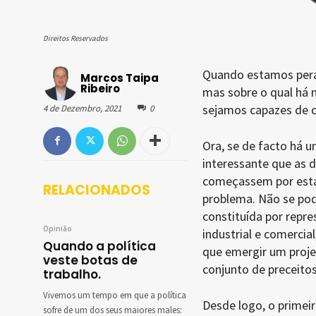
Direitos Reservados
Quando estamos pera
Marcos Taipa
Ribeiro
mas sobre o qual há n
sejamos capazes de c
4 de Dezembro, 2021
0
Ora, se de facto há 
interessante que as d
começassem por estab
RELACIONADOS
problema. Não se pod
constituída por repre
Opinião
industrial e comercia
Quando a política
que emergir um proje
veste botas de
conjunto de preceitos
trabalho.
Vivemos um tempo em que a política
Desde logo, o primei
sofre de um dos seus maiores males: