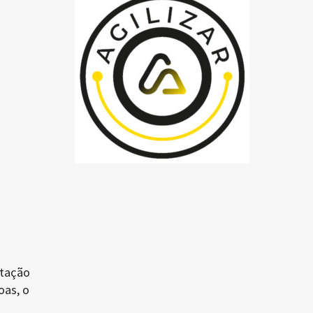
stação
oas, o