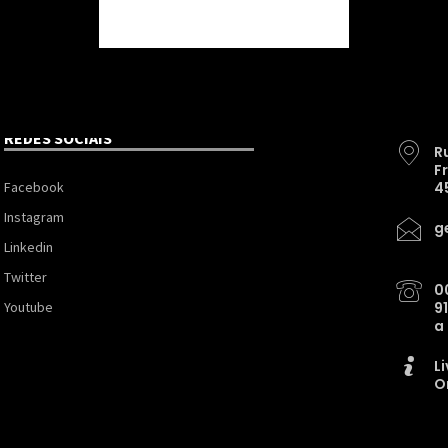
REDES SOCIAIS
R
F
Facebook
4
Instagram
g
Linkedin
Twitter
0
Youtube
9
a
L
O