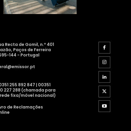
ua Recta de Gomil, n.º 401
razão, Paços de Ferreira
595-144 - Portugal
eral@emissor.pt
0351 255 892 847 | 00351
10 227 288 (chamada para
 rede fixa/móvel nacional)
ivro de Reclamações
nline