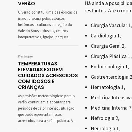
Há ainda a possibili
VERÃO
restantes. Até o mom
O verão constitui uma das épocas de
maior procura pelos espaços
Cirurgia Vascular 1
históricos e culturais da região do
Vale do Sousa. Museus, centros
Cardiologia 1,
interpretativos, igrejas, parques...
Cirurgia Geral 2,
Cirurgia Plástica 1,
Destaque
TEMPERATURAS
Endocrinologia 1,
ELEVADAS EXIGEM
CUIDADOS ACRESCIDOS
Gastrenterologia 2
COM IDOSOS E
CRIANÇAS
Hematologia 1,
As previsões meteorológicas para o
Medicina Intensiva
verão continuam a apontar para
Medicina Interna 7
períodos de calor intenso, situação
que pode representar riscos
Nefrologia 2,
acrescidos para a saúde pública. A...
Neurologia 1,