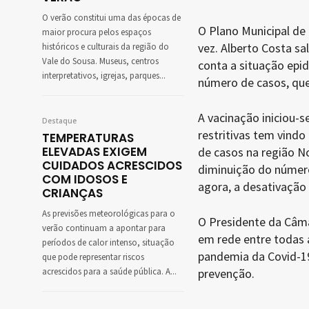
O verão constitui uma das épocas de
O Plano Municipal de 
maior procura pelos espaços
vez. Alberto Costa s
históricos e culturais da região do
Vale do Sousa. Museus, centros
conta a situação epi
interpretativos, igrejas, parques...
número de casos, quer
A vacinação iniciou-s
Destaque
restritivas tem vindo
TEMPERATURAS
ELEVADAS EXIGEM
de casos na região No
CUIDADOS ACRESCIDOS
diminuição do número
COM IDOSOS E
agora, a desativação 
CRIANÇAS
As previsões meteorológicas para o
O Presidente da Câmar
verão continuam a apontar para
em rede entre todas 
períodos de calor intenso, situação
pandemia da Covid-1
que pode representar riscos
acrescidos para a saúde pública. A...
prevenção.