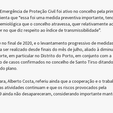
Emergência de Proteção Civil foi ativo no concelho pela pri
alienta que “essa foi uma medida preventiva importante, te
demiológica que o concelho atravessa, quer relativamente a
 no que diz respeito ao índice de transmissibilidade”.
e no final de 2020, e o levantamento progressivo de medida
 a ser realizado desde finais do mês de julho, aliado à dimin
rte, em particular no Distrito do Porto, em conjunto com a
 de casos confirmados no concelho de Santo Tirso ditando
do plano.
a, Alberto Costa, referiu ainda que a cooperação e o traba
as atividades continuam e que os riscos provocados pela
9 ainda não desapareceram, considerando importante mant