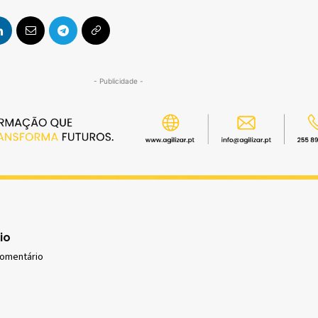
- Publicidade -
io
comentário