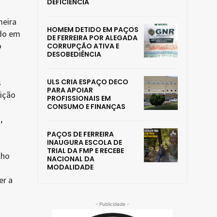
DEFICIÊNCIA
meira
HOMEM DETIDO EM PAÇOS
ndo em
DE FERREIRA POR ALEGADA
o
CORRUPÇÃO ATIVA E
DESOBEDIÊNCIA
s
ULS CRIA ESPAÇO DECO
PARA APOIAR
uição
PROFISSIONAIS EM
CONSUMO E FINANÇAS
,
PAÇOS DE FERREIRA
INAUGURA ESCOLA DE
TRIAL DA FMP E RECEBE
lho
NACIONAL DA
MODALIDADE
er a
- Publicidade -