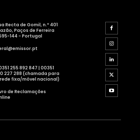
ua Recta de Gomil, n.º 401
razão, Paços de Ferreira
595-144 - Portugal
eral@emissor.pt
0351 255 892 847 | 00351
10 227 288 (chamada para
 rede fixa/móvel nacional)
ivro de Reclamações
nline