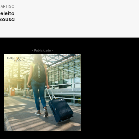
 ARTIGO
eleito
 Sousa
- Publicidade -