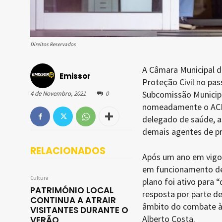
Direitos Reservados
A Câmara Municipal d
Emissor
Proteção Civil no pas
Subcomissão Municipa
4 de Novembro, 2021
0
nomeadamente o ACES 
delegado de saúde, a
demais agentes de pro
RELACIONADOS
Após um ano em vigor
em funcionamento des
Cultura
plano foi ativo para 
PATRIMÓNIO LOCAL
resposta por parte d
CONTINUA A ATRAIR
âmbito do combate à 
VISITANTES DURANTE O
Alberto Costa.
VERÃO