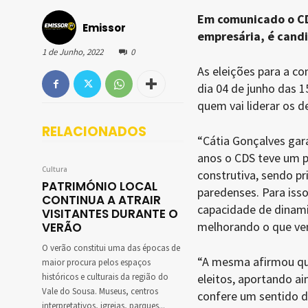
Em comunicado o CD
Emissor
empresária, é candi
1 de Junho, 2022
0
As eleições para a c
dia 04 de junho das 1
quem vai liderar os d
RELACIONADOS
“Cátia Gonçalves gar
anos o CDS teve um 
Cultura
construtiva, sendo pr
PATRIMÓNIO LOCAL
paredenses. Para iss
CONTINUA A ATRAIR
capacidade de dinami
VISITANTES DURANTE O
melhorando o que vem
VERÃO
O verão constitui uma das épocas de
“A mesma afirmou qu
maior procura pelos espaços
históricos e culturais da região do
eleitos, aportando a
Vale do Sousa. Museus, centros
confere um sentido d
interpretativos, igrejas, parques...