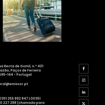
ua Recta de Gomil, n.º 401
razão, Paços de Ferreira
595-144 - Portugal
eral@emissor.pt
0351 255 892 847 | 00351
10 227 288 (chamada para