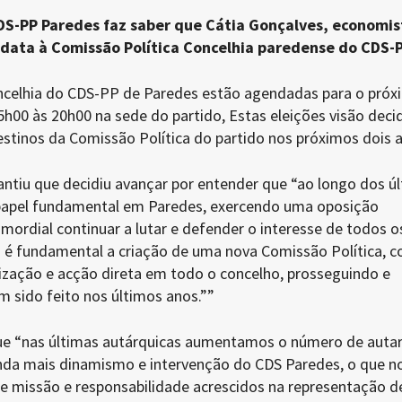
S-PP Paredes faz saber que Cátia Gonçalves, economis
data à Comissão Política Concelhia paredense do CDS-P
oncelhia do CDS-PP de Paredes estão agendadas para o próx
5h00 às 20h00 na sede do partido, Estas eleições visão decid
estinos da Comissão Política do partido nos próximos dois 
antiu que decidiu avançar por entender que “ao longo dos ú
papel fundamental em Paredes, exercendo uma oposição
imordial continuar a lutar e defender o interesse de todos o
o é fundamental a criação de uma nova Comissão Política, 
zação e acção direta em todo o concelho, prosseguindo e
 sido feito nos últimos anos.””
e “nas últimas autárquicas aumentamos o número de auta
inda mais dinamismo e intervenção do CDS Paredes, o que n
e missão e responsabilidade acrescidos na representação d