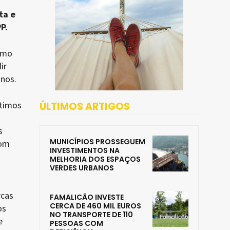
ta e
P.
imo
ir
anos.
ltimos
ÚLTIMOS ARTIGOS
s
MUNICÍPIOS PROSSEGUEM
com
INVESTIMENTOS NA
MELHORIA DOS ESPAÇOS
VERDES URBANOS
rcas
FAMALICÃO INVESTE
CERCA DE 460 MIL EUROS
os
NO TRANSPORTE DE 110
e
PESSOAS COM