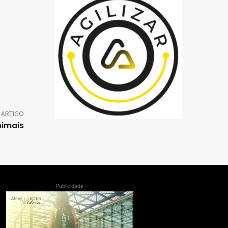
 ARTIGO
nimais
- Publicidade -