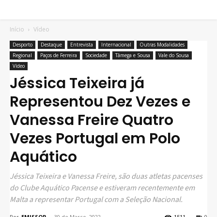
Início
Vídeo
Desporto
Destaque
Entrevista
Internacional
Outras Modalidades
Regional
Paços de Ferreira
Sociedade
Tâmega e Sousa
Vale do Sousa
Vídeo
Jéssica Teixeira já
Representou Dez Vezes e
Vanessa Freire Quatro
Vezes Portugal em Polo
Aquático
Jéssica Teixeira e Vanessa Freire, são duas atletas pacenses
do Clube Aquático Pacense e estiveram recentemente em
Malta a representar Portugal com a Seleção Nacional.
Por
EMISSOR
-
30 de Março, 2022
1511
0