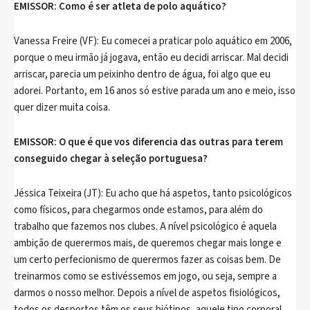
EMISSOR: Como é ser atleta de polo aquático?
Vanessa Freire (VF): Eu comecei a praticar polo aquático em 2006,
porque o meu irmão já jogava, então eu decidi arriscar. Mal decidi
arriscar, parecia um peixinho dentro de água, foi algo que eu
adorei. Portanto, em 16 anos só estive parada um ano e meio, isso
quer dizer muita coisa.
EMISSOR: O que é que vos diferencia das outras para terem
conseguido chegar à seleção portuguesa?
Jéssica Teixeira (JT): Eu acho que há aspetos, tanto psicológicos
como físicos, para chegarmos onde estamos, para além do
trabalho que fazemos nos clubes. A nível psicológico é aquela
ambição de querermos mais, de queremos chegar mais longe e
um certo perfecionismo de querermos fazer as coisas bem. De
treinarmos como se estivéssemos em jogo, ou seja, sempre a
darmos o nosso melhor. Depois a nível de aspetos fisiológicos,
todos os desportos têm os seus biótipos, aquele tipo corporal