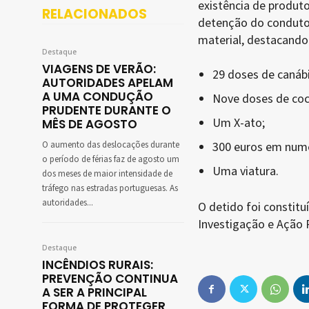
existência de produto
RELACIONADOS
detenção do condutor
material, destacando
Destaque
VIAGENS DE VERÃO:
29 doses de canábi
AUTORIDADES APELAM
A UMA CONDUÇÃO
Nove doses de coc
PRUDENTE DURANTE O
Um X-ato;
MÊS DE AGOSTO
O aumento das deslocações durante
300 euros em nume
o período de férias faz de agosto um
Uma viatura.
dos meses de maior intensidade de
tráfego nas estradas portuguesas. As
autoridades...
O detido foi constit
Investigação e Ação 
Destaque
INCÊNDIOS RURAIS:
PREVENÇÃO CONTINUA
A SER A PRINCIPAL
FORMA DE PROTEGER