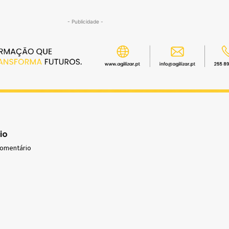
- Publicidade -
io
comentário