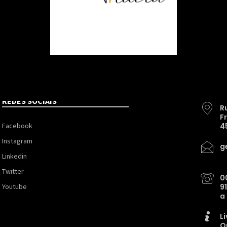
REDES SOCIAIS
R
F
Facebook
4
Instagram
g
Linkedin
Twitter
0
Youtube
9
a
L
O