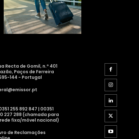
ua Recta de Gomil, n.º 401
razão, Paços de Ferreira
595-144 - Portugal
eral@emissor.pt
0351 255 892 847 | 00351
10 227 288 (chamada para
 rede fixa/móvel nacional)
ivro de Reclamações
nline