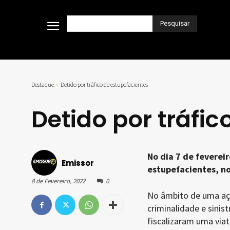
Pesquisar
Destaque
Detido por tráfico de estupefacientes
Detido por tráfic
No dia 7 de feverei
Emissor
estupefacientes, no
8 de Fevereiro, 2022
0
No âmbito de uma açã
criminalidade e sinis
fiscalizaram uma viat