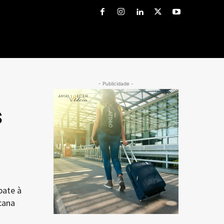
- Publicidade -
s
bate à
cana