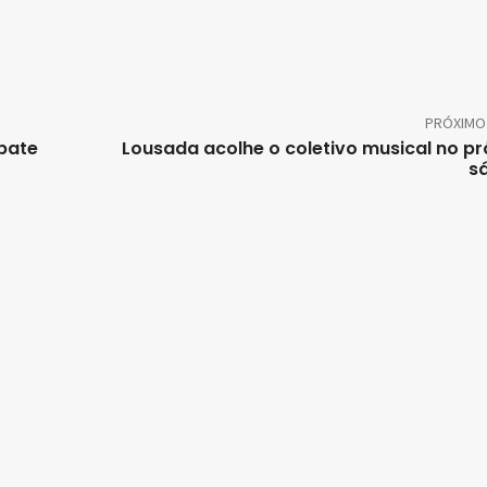
PRÓXIMO
abate
Lousada acolhe o coletivo musical no p
s