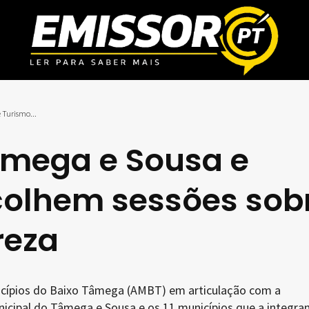
 Turismo...
âmega e Sousa e
olhem sessões sob
reza
icípios do Baixo Tâmega (AMBT) em articulação com a
cipal do Tâmega e Sousa e os 11 municípios que a integram