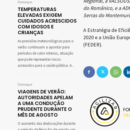
Regional, a VALSOUSA
Destaque
do Românico, e a AD
TEMPERATURAS
ELEVADAS EXIGEM
Serras do Montemuro,
CUIDADOS ACRESCIDOS
COM IDOSOS E
A Estratégia de Efici
CRIANÇAS
2020 e a União Europ
As previsões meteorológicas para o
(FEDER).
verão continuam a apontar para
períodos de calor intenso, situação
que pode representar riscos
acrescidos para a saúde pública. A...
Destaque
VIAGENS DE VERÃO:
AUTORIDADES APELAM
A UMA CONDUÇÃO
PRUDENTE DURANTE O
MÊS DE AGOSTO
O aumento das deslocações durante
o período de férias faz de agosto um