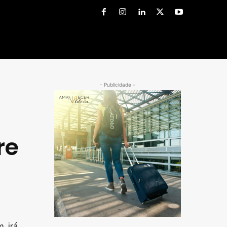
- Publicidade -
re
, irá