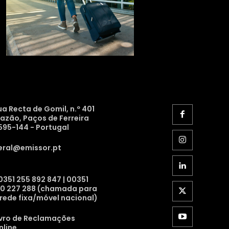
ua Recta de Gomil, n.º 401
razão, Paços de Ferreira
595-144 - Portugal
eral@emissor.pt
0351 255 892 847 | 00351
10 227 288 (chamada para
 rede fixa/móvel nacional)
ivro de Reclamações
nline