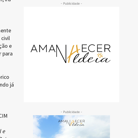
- Publicidade -
mente
civil
ção e
r para
rico
ndo já
- Publicidade -
 CIM
 e