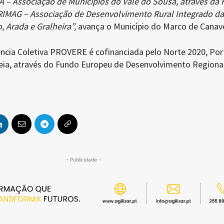
 – Associação de Municípios do Vale do Sousa, através da 
RIMAG – Associação de Desenvolvimento Rural Integrado da
 Arada e Gralheira”,
avança o Município do Marco de Canav
ência Coletiva PROVERE é cofinanciada pelo Norte 2020, Por
eia, através do Fundo Europeu de Desenvolvimento Regiona
- Publicidade -