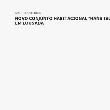
ARTIGO ANTERIOR
𝗡𝗢𝗩𝗢 𝗖𝗢𝗡𝗝𝗨𝗡𝗧𝗢 𝗛𝗔𝗕𝗜𝗧𝗔𝗖𝗜𝗢𝗡𝗔𝗟 “𝗛𝗔𝗡𝗦 𝗜𝗦
𝗘𝗠 𝗟𝗢𝗨𝗦𝗔𝗗𝗔