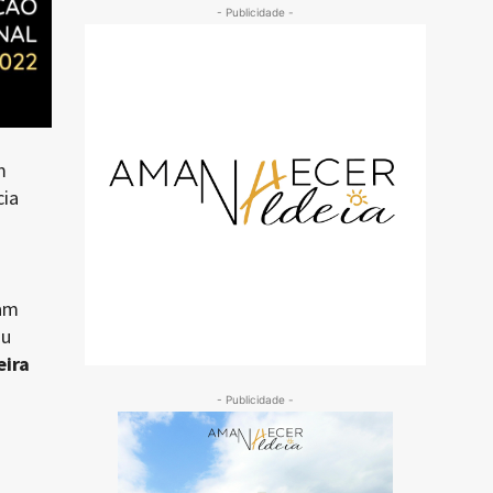
- Publicidade -
m
cia
ram
ou
eira
- Publicidade -