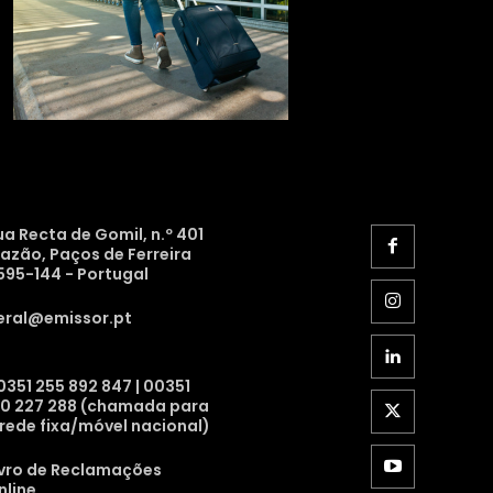
ua Recta de Gomil, n.º 401
razão, Paços de Ferreira
595-144 - Portugal
eral@emissor.pt
0351 255 892 847 | 00351
10 227 288 (chamada para
 rede fixa/móvel nacional)
ivro de Reclamações
nline