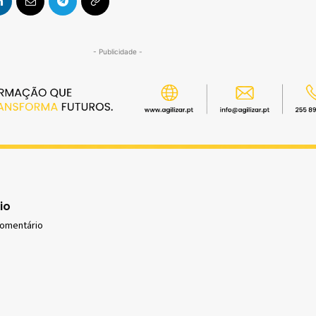
- Publicidade -
io
comentário