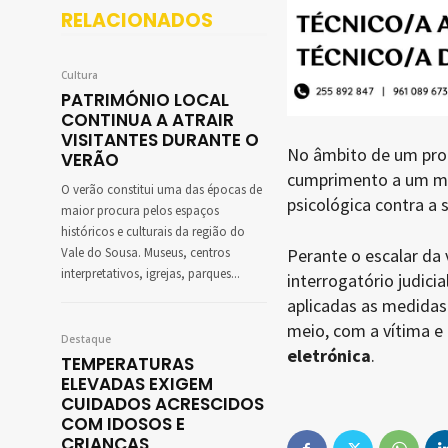
RELACIONADOS
Cultura
PATRIMÓNIO LOCAL
CONTINUA A ATRAIR
VISITANTES DURANTE O
No âmbito de um proc
VERÃO
cumprimento a um man
O verão constitui uma das épocas de
psicológica contra a 
maior procura pelos espaços
históricos e culturais da região do
Perante o escalar da 
Vale do Sousa. Museus, centros
interpretativos, igrejas, parques...
interrogatório judici
aplicadas as medidas
meio, com a vítima e
Destaque
eletrónica
.
TEMPERATURAS
ELEVADAS EXIGEM
CUIDADOS ACRESCIDOS
COM IDOSOS E
CRIANÇAS