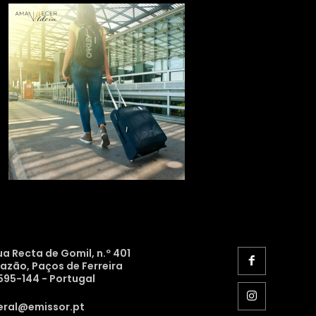
ua Recta de Gomil, n.º 401
razão, Paços de Ferreira
595-144 - Portugal
eral@emissor.pt