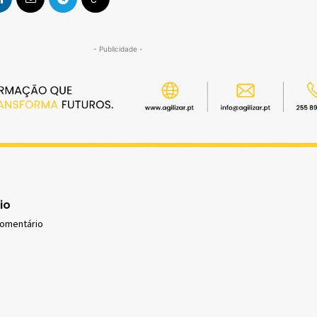
- Publicidade -
io
comentário