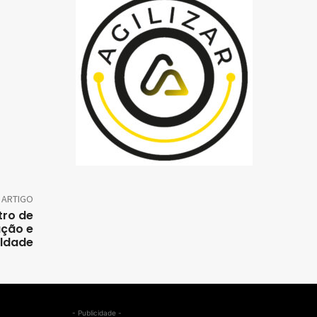
 ARTIGO
tro de
ação e
aldade
- Publicidade -