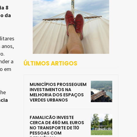
ia 8
ho da
litares
 anos,
o.
nder a
ÚLTIMOS ARTIGOS
ão em
MUNICÍPIOS PROSSEGUEM
INVESTIMENTOS NA
lhe
MELHORIA DOS ESPAÇOS
cia
VERDES URBANOS
FAMALICÃO INVESTE
CERCA DE 460 MIL EUROS
NO TRANSPORTE DE 110
PESSOAS COM