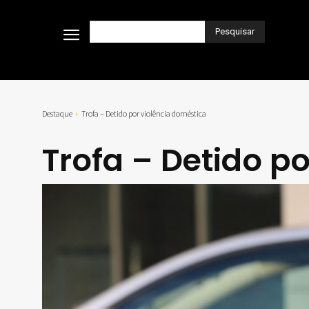
Pesquisar
Destaque
Trofa – Detido por violência doméstica
Trofa – Detido p