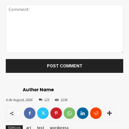
Author Name
6 de August, 2026
123
1234
art
test
wordpress
TÓPICOS