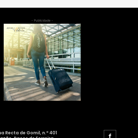
- Publicidade -
ua Recta de Gomil, n.º 401