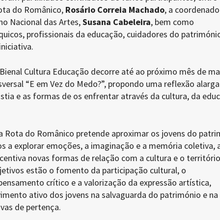
Rota do Românico,
Rosário Correia Machado
, a coordenado
no Nacional das Artes,
Susana Cabeleira
, bem como
quicos, profissionais da educação, cuidadores do patrimóni
niciativa.
Bienal Cultura Educação decorre até ao próximo mês de ma
versal “E em Vez do Medo?”, propondo uma reflexão alarg
tia e as formas de os enfrentar através da cultura, da edu
a Rota do Românico pretende aproximar os jovens do patri
os a explorar emoções, a imaginação e a memória coletiva, 
ntiva novas formas de relação com a cultura e o território
bjetivos estão o fomento da participação cultural, o
nsamento crítico e a valorização da expressão artística,
mento ativo dos jovens na salvaguarda do património e na
ivas de pertença.