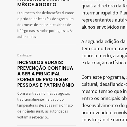
MÊS DE AGOSTO
quais a diretora da 
intermunicipal do Pla
O aumento das deslocações durante
o período de férias faz de agosto um
representantes autár
dos meses de maior intensidade de
alunos envolvidos na i
tráfego nas estradas portuguesas. As
autoridades...
A segunda edição da 
tem como tema trans
sobre o medo, a angús
Destaque
INCÊNDIOS RURAIS:
e da criação artística.
PREVENÇÃO CONTINUA
A SER A PRINCIPAL
Com este programa, 
FORMA DE PROTEGER
cultural, desafiando-
PESSOAS E PATRIMÓNIO
mesmo tempo que ince
Com a entrada no mês de agosto,
Entre os principais o
tradicionalmente marcado por
desenvolvimento do pe
temperaturas elevadas e maior risco
de incêndio rural, as autoridades
promovendo o envolvi
voltam a reforçar o...
construção de narrat