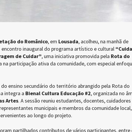
retação do Românico
, em
Lousada
, acolheu, na manhã de
 o encontro inaugural do programa artístico e cultural
“Cuida
ragem de Cuidar”
, uma iniciativa promovida pela
Rota do
 na participação ativa da comunidade, com especial enfoq
 do ensino secundário do território abrangido pela Rota do
a integra a
Bienal Cultura Educação #2
, organizada no â
as Artes
. A sessão reuniu estudantes, docentes, cuidadores
 representantes municipais e membros da comunidade local,
ntervenientes ao longo do projeto.
oram partilhados contributos de vários participantes, entre