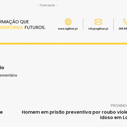
- Publicidade -
io
comentário
PRÓXIMO
de
Homem em prisão preventiva por roubo viol
idoso em L