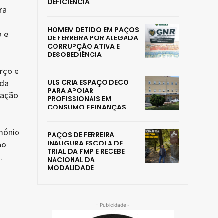
DEFICIÊNCIA
ra
HOMEM DETIDO EM PAÇOS
o e
DE FERREIRA POR ALEGADA
CORRUPÇÃO ATIVA E
DESOBEDIÊNCIA
rço e
ada
ULS CRIA ESPAÇO DECO
PARA APOIAR
cação
PROFISSIONAIS EM
CONSUMO E FINANÇAS
mónio
PAÇOS DE FERREIRA
INAUGURA ESCOLA DE
ao
TRIAL DA FMP E RECEBE
.
NACIONAL DA
MODALIDADE
- Publicidade -