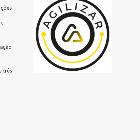
ações
os
zação
 três