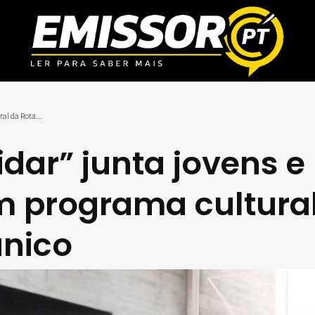
l da Rota...
ar” junta jovens e
 programa cultura
nico