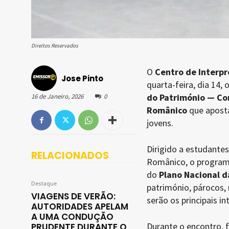
Direitos Reservados
O
Centro de Interp
Jose Pinto
quarta-feira, dia 14,
do Património — Co
16 de Janeiro, 2026
0
Românico
que aposta
jovens.
Dirigido a estudantes
RELACIONADOS
Românico, o program
do
Plano Nacional d
Destaque
património, párocos,
VIAGENS DE VERÃO:
serão os principais i
AUTORIDADES APELAM
A UMA CONDUÇÃO
Durante o encontro, f
PRUDENTE DURANTE O