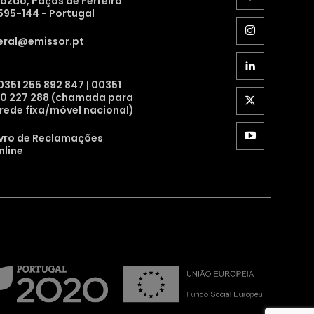
razão, Paços de Ferreira
595-144 - Portugal
eral@emissor.pt
0351 255 892 847 | 00351
10 227 288 (chamada para
 rede fixa/móvel nacional)
ivro de Reclamações
nline