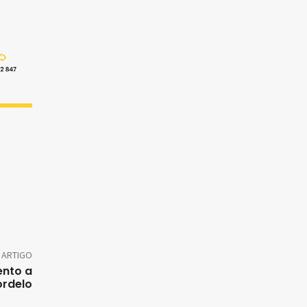
 ARTIGO
ento a
ordelo