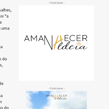
- Publicidade -
salhes,
oi “a
a
a uma
ia
o do
s,
de
- Publicidade -
ia
m
ão do