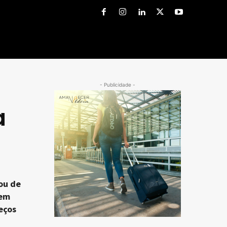
- Publicidade -
a
ou de
rem
eços