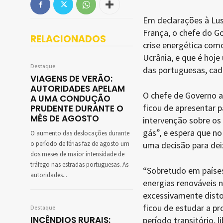
Em declarações à Lusa
França, o chefe do Go
RELACIONADOS
crise energética com
Ucrânia, e que é hoj
Destaque
das portuguesas, cad
VIAGENS DE VERÃO:
AUTORIDADES APELAM
O chefe de Governo a
A UMA CONDUÇÃO
ficou de apresentar 
PRUDENTE DURANTE O
MÊS DE AGOSTO
intervenção sobre os 
gás”, e espera que no
O aumento das deslocações durante
o período de férias faz de agosto um
uma decisão para deix
dos meses de maior intensidade de
tráfego nas estradas portuguesas. As
“Sobretudo em paíse
autoridades...
energias renováveis 
excessivamente disto
ficou de estudar a p
Destaque
INCÊNDIOS RURAIS:
período transitório,