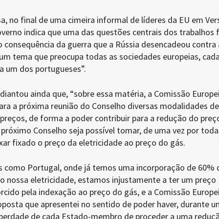
, no final de uma cimeira informal de líderes da EU em Ver
verno indica que uma das questões centrais dos trabalhos f
o consequência da guerra que a Rússia desencadeou contra 
e um tema que preocupa todas as sociedades europeias, cad
a um dos portugueses”.
diantou ainda que, “sobre essa matéria, a Comissão Europe
para a próxima reunião do Conselho diversas modalidades de
preços, de forma a poder contribuir para a redução do preç
 próximo Conselho seja possível tomar, de uma vez por toda
ar fixado o preço da eletricidade ao preço do gás.
s como Portugal, onde já temos uma incorporação de 60% 
no nossa eletricidade, estamos injustamente a ter um preço
rcido pela indexação ao preço do gás, e a Comissão Europe
roposta que apresentei no sentido de poder haver, durante u
 liberdade de cada Estado-membro de proceder a uma reduç