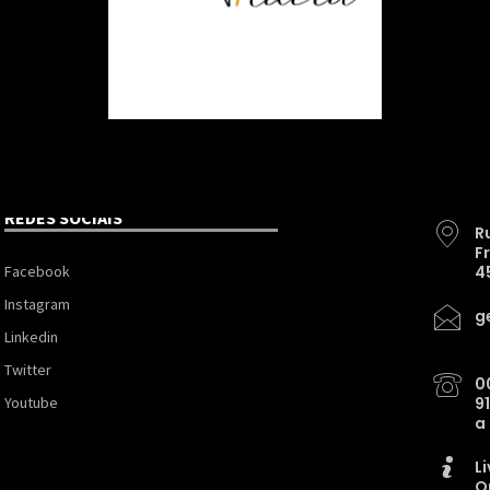
REDES SOCIAIS
R
F
Facebook
4
Instagram
g
Linkedin
Twitter
0
Youtube
9
a
L
O