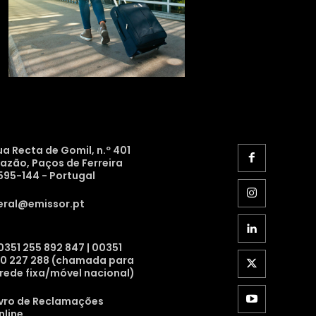
ua Recta de Gomil, n.º 401
razão, Paços de Ferreira
595-144 - Portugal
eral@emissor.pt
0351 255 892 847 | 00351
10 227 288 (chamada para
 rede fixa/móvel nacional)
ivro de Reclamações
nline