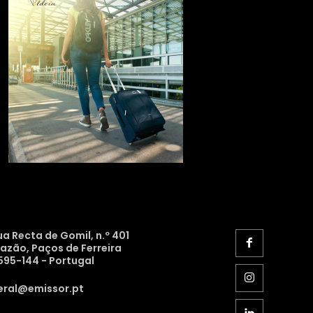
ua Recta de Gomil, n.º 401
razão, Paços de Ferreira
595-144 - Portugal
eral@emissor.pt