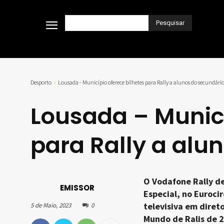
Pesquisar
Desporto
Lousada - Município oferece bilhetes para Rally a alunos do secundári
Lousada – Municí
para Rally a alu
O Vodafone Rally de
EMISSOR
Especial, no Euroci
televisiva em diret
5 de Maio, 2023
0
Mundo de Ralis de 2