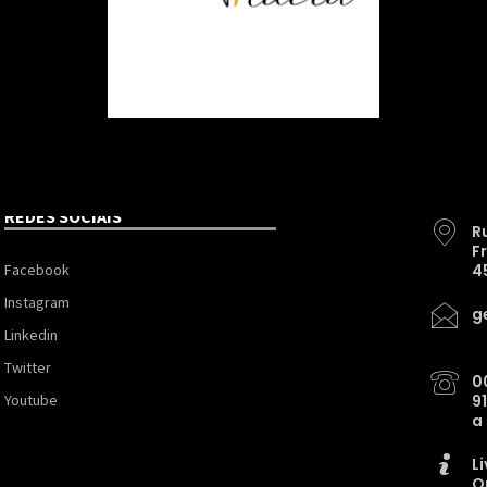
REDES SOCIAIS
R
F
Facebook
4
Instagram
g
Linkedin
Twitter
0
Youtube
9
a
L
O