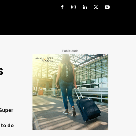
- Publicidade -
s
 Super
ato do