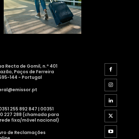
ua Recta de Gomil, n.º 401
razão, Paços de Ferreira
595-144 - Portugal
eral@emissor.pt
0351 255 892 847 | 00351
10 227 288 (chamada para
 rede fixa/móvel nacional)
ivro de Reclamações
nline