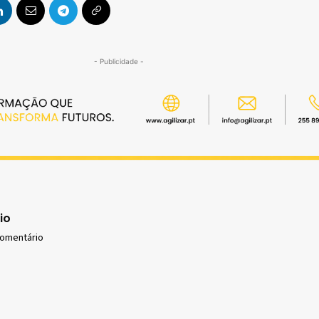
- Publicidade -
io
comentário