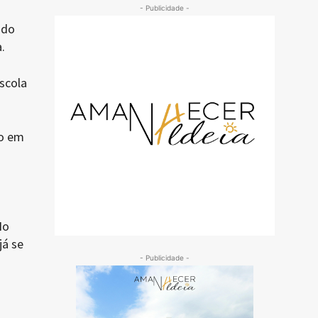
- Publicidade -
 do
.
scola
io em
No
já se
- Publicidade -