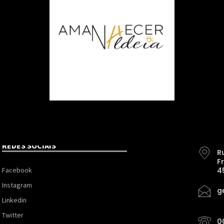
REDES SOCIAIS
R
F
Facebook
4
Instagram
g
Linkedin
Twitter
0