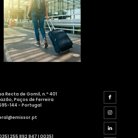
ua Recta de Gomil, n.º 401
razão, Paços de Ferreira
595-144 - Portugal
eral@emissor.pt
0351 255 892 847 | 00351