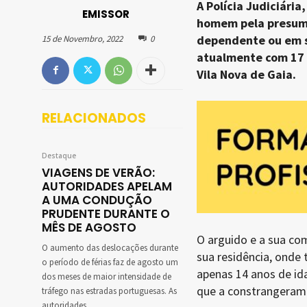
A Polícia Judiciária
EMISSOR
homem pela presumí
dependente ou em s
15 de Novembro, 2022
0
atualmente com 17 a
Vila Nova de Gaia.
RELACIONADOS
Destaque
VIAGENS DE VERÃO:
AUTORIDADES APELAM
A UMA CONDUÇÃO
PRUDENTE DURANTE O
MÊS DE AGOSTO
O arguido e a sua co
O aumento das deslocações durante
sua residência, onde
o período de férias faz de agosto um
apenas 14 anos de ida
dos meses de maior intensidade de
que a constrangeram 
tráfego nas estradas portuguesas. As
autoridades...