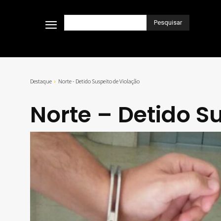
Pesquisar
Destaque
Norte - Detido Suspeito de Violação
Norte – Detido S