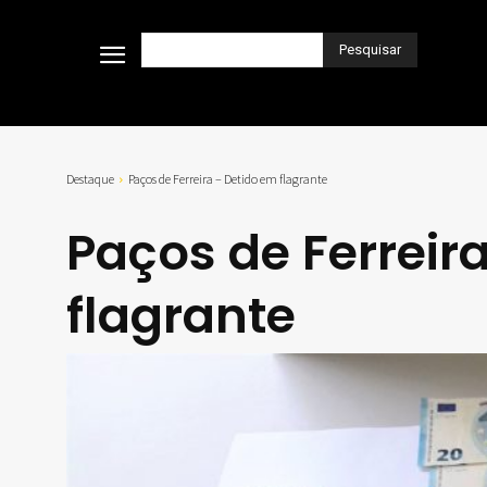
Pesquisar
Destaque
Paços de Ferreira – Detido em flagrante
Paços de Ferreir
flagrante