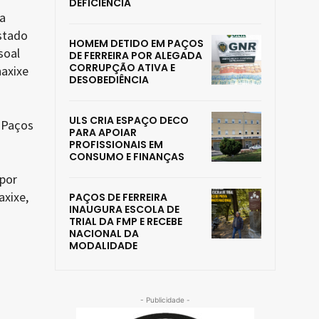
DEFICIÊNCIA
a
stado
HOMEM DETIDO EM PAÇOS
soal
DE FERREIRA POR ALEGADA
CORRUPÇÃO ATIVA E
haxixe
DESOBEDIÊNCIA
ULS CRIA ESPAÇO DECO
e Paços
PARA APOIAR
PROFISSIONAIS EM
CONSUMO E FINANÇAS
por
xixe,
PAÇOS DE FERREIRA
INAUGURA ESCOLA DE
TRIAL DA FMP E RECEBE
NACIONAL DA
MODALIDADE
- Publicidade -