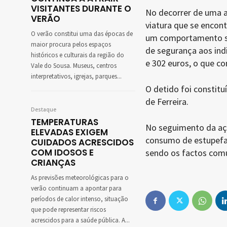
VISITANTES DURANTE O
No decorrer de uma a
VERÃO
viatura que se encon
O verão constitui uma das épocas de
um comportamento sus
maior procura pelos espaços
de segurança aos ind
históricos e culturais da região do
e 302 euros, o que c
Vale do Sousa. Museus, centros
interpretativos, igrejas, parques...
O detido foi constitu
de Ferreira.
Destaque
TEMPERATURAS
No seguimento da aç
ELEVADAS EXIGEM
consumo de estupefac
CUIDADOS ACRESCIDOS
COM IDOSOS E
sendo os factos com
CRIANÇAS
As previsões meteorológicas para o
verão continuam a apontar para
períodos de calor intenso, situação
que pode representar riscos
acrescidos para a saúde pública. A...