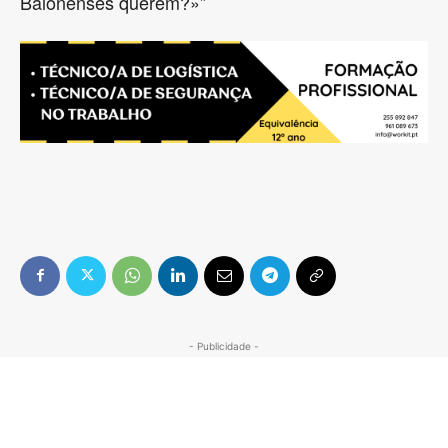
Baionenses querem?»”
- Publicidade -