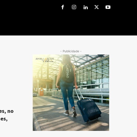
- Publicidade -
es, no
es,