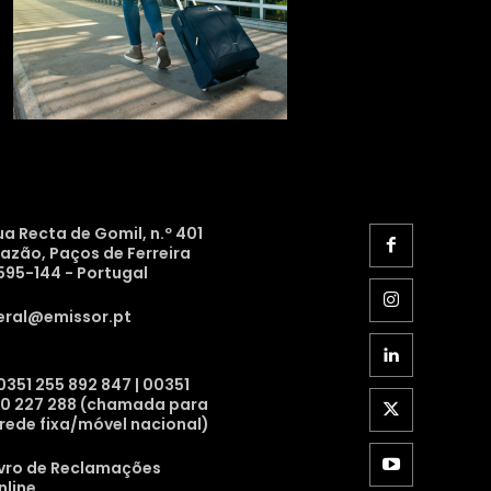
ua Recta de Gomil, n.º 401
razão, Paços de Ferreira
595-144 - Portugal
eral@emissor.pt
0351 255 892 847 | 00351
10 227 288 (chamada para
 rede fixa/móvel nacional)
ivro de Reclamações
nline