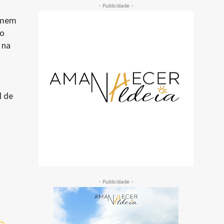
- Publicidade -
homem
ão
 na
o
l de
- Publicidade -