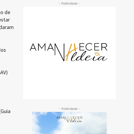
- Publicidade -
to de
estar
rdaram
dos
GAV)
- Publicidade -
(Guia