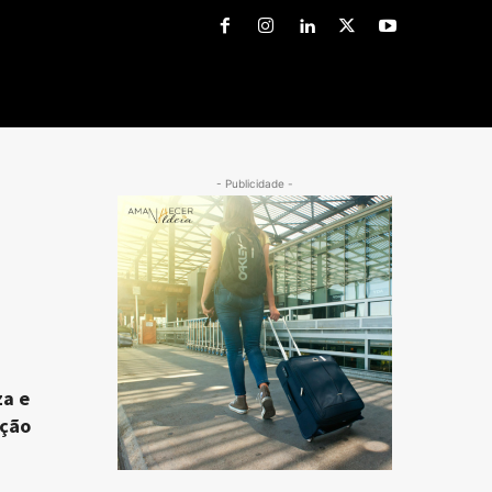
- Publicidade -
za e
ação