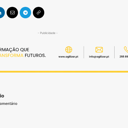
- Publicidade -
io
comentário