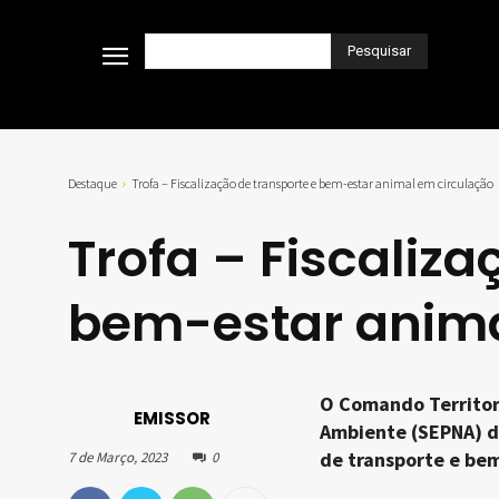
Pesquisar
Destaque
Trofa – Fiscalização de transporte e bem-estar animal em circulação
Trofa – Fiscaliza
bem-estar anima
O Comando Territori
EMISSOR
Ambiente (SEPNA) de
de transporte e bem
7 de Março, 2023
0