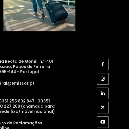
ua Recta de Gomil, n.º 401
razão, Paços de Ferreira
595-144 - Portugal
eral@emissor.pt
0351 255 892 847 | 00351
10 227 288 (chamada para
 rede fixa/móvel nacional)
ivro de Reclamações
nline