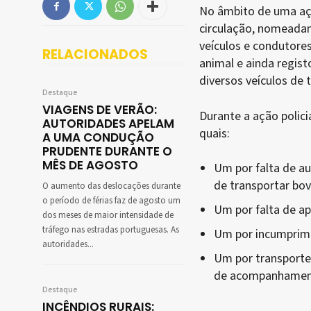
No âmbito de uma açã
circulação, nomeadam
veículos e condutore
RELACIONADOS
animal e ainda regis
diversos veículos de 
Destaque
VIAGENS DE VERÃO:
Durante a ação polic
AUTORIDADES APELAM
quais:
A UMA CONDUÇÃO
PRUDENTE DURANTE O
MÊS DE AGOSTO
Um por falta de au
de transportar bov
O aumento das deslocações durante
o período de férias faz de agosto um
Um por falta de ap
dos meses de maior intensidade de
tráfego nas estradas portuguesas. As
Um por incumprime
autoridades...
Um por transporte
de acompanhamento
Destaque
INCÊNDIOS RURAIS: