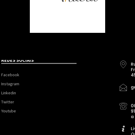
REDES SOCIAIS
R
F
Facebook
4
Instagram
g
Linkedin
Twitter
0
Youtube
9
a
L
O