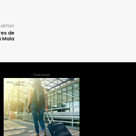
 ARTIGO
res de
a Maia
- Publicidade -