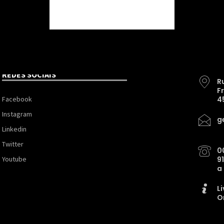
REDES SOCIAIS
R
F
Facebook
4
Instagram
g
Linkedin
Twitter
0
Youtube
9
a
L
O