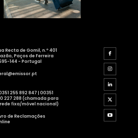
ua Recta de Gomil, n.º 401
razão, Paços de Ferreira
595-144 - Portugal
eral@emissor.pt
0351 255 892 847 | 00351
10 227 288 (chamada para
 rede fixa/móvel nacional)
ivro de Reclamações
nline