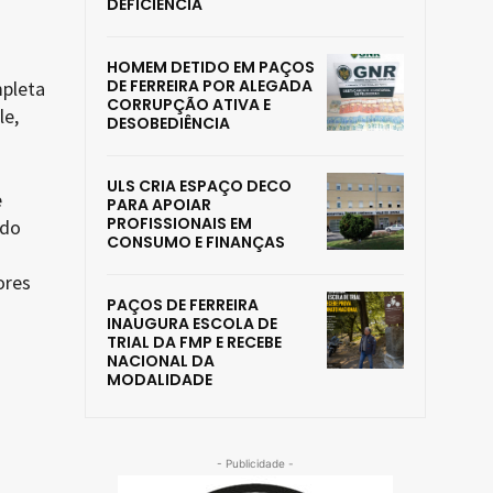
DEFICIÊNCIA
HOMEM DETIDO EM PAÇOS
DE FERREIRA POR ALEGADA
mpleta
CORRUPÇÃO ATIVA E
le,
DESOBEDIÊNCIA
ULS CRIA ESPAÇO DECO
e
PARA APOIAR
PROFISSIONAIS EM
rdo
CONSUMO E FINANÇAS
ores
PAÇOS DE FERREIRA
INAUGURA ESCOLA DE
TRIAL DA FMP E RECEBE
NACIONAL DA
MODALIDADE
- Publicidade -