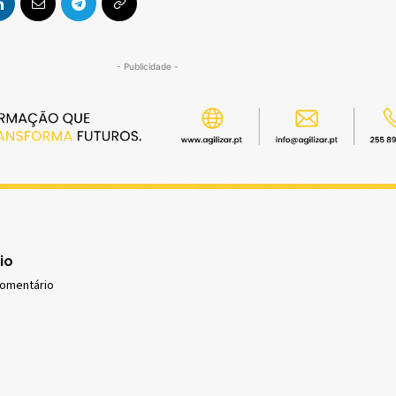
- Publicidade -
io
comentário