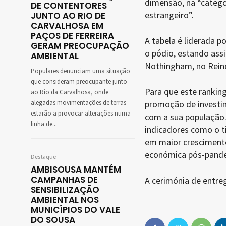
dimensão, na “catego
DE CONTENTORES
estrangeiro”.
JUNTO AO RIO DE
CARVALHOSA EM
PAÇOS DE FERREIRA
A tabela é liderada po
GERAM PREOCUPAÇÃO
o pódio, estando ass
AMBIENTAL
Nothingham, no Reino
Populares denunciam uma situação
que consideram preocupante junto
Para que este ranking
ao Rio da Carvalhosa, onde
alegadas movimentações de terras
promoção de investim
estarão a provocar alterações numa
com a sua população
linha de...
indicadores como o t
em maior crescimento
económica pós-pande
Destaque
AMBISOUSA MANTÉM
CAMPANHAS DE
A cerimónia de entreg
SENSIBILIZAÇÃO
AMBIENTAL NOS
MUNICÍPIOS DO VALE
DO SOUSA