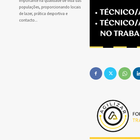
importante na qualidade de vida das
populações, proporcionando locais
de lazer, prática desportiva e
contacto...