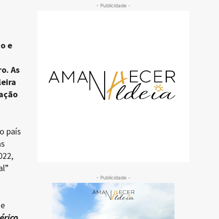
- Publicidade -
o e
o. As
eira
nação
o país
as
022,
al”
- Publicidade -
de
érico,