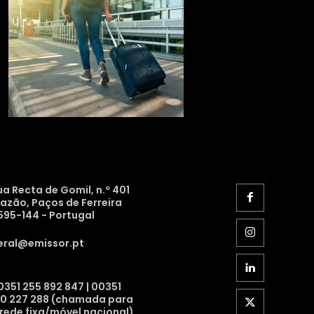
ua Recta de Gomil, n.º 401
razão, Paços de Ferreira
595-144 - Portugal
eral@emissor.pt
0351 255 892 847 | 00351
10 227 288 (chamada para
 rede fixa/móvel nacional)