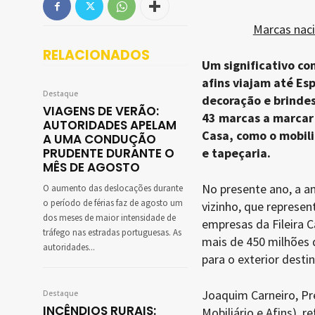
Marcas naci
RELACIONADOS
Um significativo co
afins viajam até Esp
Destaque
decoração e brindes 
VIAGENS DE VERÃO:
43 marcas a marcar 
AUTORIDADES APELAM
Casa, como o mobiliá
A UMA CONDUÇÃO
PRUDENTE DURANTE O
e tapeçaria.
MÊS DE AGOSTO
No presente ano, a am
O aumento das deslocações durante
o período de férias faz de agosto um
vizinho, que represen
dos meses de maior intensidade de
empresas da Fileira
tráfego nas estradas portuguesas. As
mais de 450 milhões 
autoridades...
para o exterior desti
Joaquim Carneiro, Pr
Destaque
INCÊNDIOS RURAIS:
Mobiliário e Afins), r