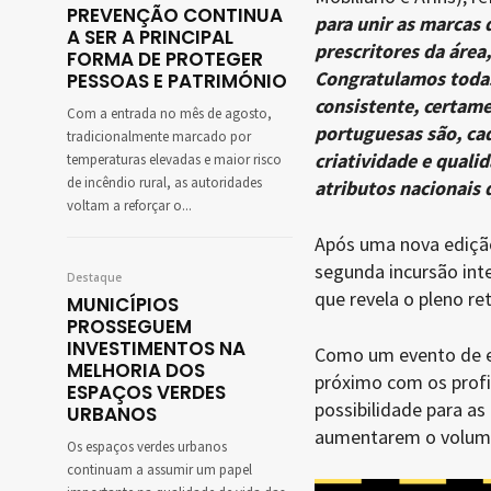
PREVENÇÃO CONTINUA
para unir as marcas 
A SER A PRINCIPAL
prescritores da áre
FORMA DE PROTEGER
Congratulamos todas
PESSOAS E PATRIMÓNIO
consistente, certame
Com a entrada no mês de agosto,
portuguesas são, ca
tradicionalmente marcado por
criatividade e quali
temperaturas elevadas e maior risco
de incêndio rural, as autoridades
atributos nacionais 
voltam a reforçar o...
Após uma nova edição
segunda incursão int
Destaque
que revela o pleno r
MUNICÍPIOS
PROSSEGUEM
INVESTIMENTOS NA
Como um evento de el
MELHORIA DOS
próximo com os profi
ESPAÇOS VERDES
possibilidade para a
URBANOS
aumentarem o volume
Os espaços verdes urbanos
continuam a assumir um papel