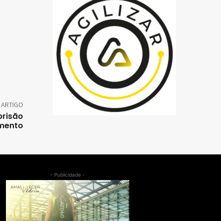
 ARTIGO
prisão
imento
- Publicidade -