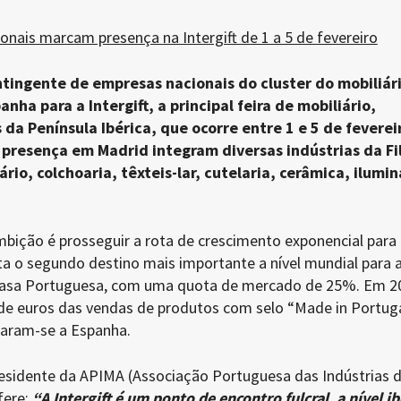
onais marcam presença na Intergift de 1 a 5 de fevereiro
ntingente de empresas nacionais do cluster do mobiliári
anha para a Intergift, a principal feira de mobiliário,
da Península Ibérica, que ocorre entre 1 e 5 de fevereir
presença em Madrid integram diversas indústrias da Fil
rio, colchoaria, têxteis-lar, cutelaria, cerâmica, ilumi
bição é prosseguir a rota de crescimento exponencial para 
ta o segundo destino mais importante a nível mundial para 
 Casa Portuguesa, com uma quota de mercado de 25%. Em 2
de euros das vendas de produtos com selo “Made in Portug
naram-se a Espanha.
esidente da APIMA (Associação Portuguesa das Indústrias 
efere:
“A Intergift é um ponto de encontro fulcral, a nível ib