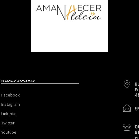
REDES SOCIAIS
R
F
Facebook
4
Instagram
g
Linkedin
Twitter
0
Youtube
9
a