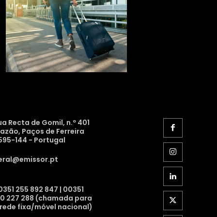
ua Recta de Gomil, n.º 401
razão, Paços de Ferreira
595-144 - Portugal
eral@emissor.pt
0351 255 892 847 | 00351
10 227 288 (chamada para
 rede fixa/móvel nacional)