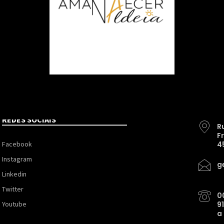
REDES SOCIAIS
R
F
Facebook
4
Instagram
g
Linkedin
Twitter
0
Youtube
9
a