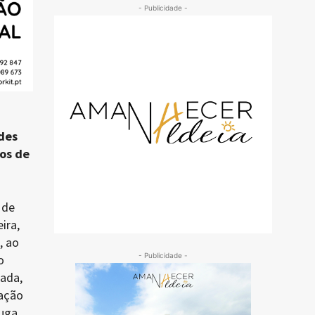
- Publicidade -
des
ços de
 de
ira,
, ao
- Publicidade -
o
eada,
 ação
fuga