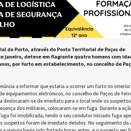
al do Porto, através do Posto Territorial de Paços de
 de janeiro, deteve em flagrante quatro homens com ida
 anos, por furto em estabelecimento, no concelho de Pa
ncia a informar que estaria a ocorrer um furto no interior
e equipamentos eletrónicos, no concelho de Paços de Ferre
a deslocaram-se de imediato para o local onde os suspeitos
esença dos militares, colocaram-se em fuga. Durante a açã
m fuga foi imobilizada, tendo o seu condutor iniciado fuga ap
s suspeitos foram de imediato detidos. No seguimento da
ue a viatura havia sido furtada horas antes, e o suspeito em 