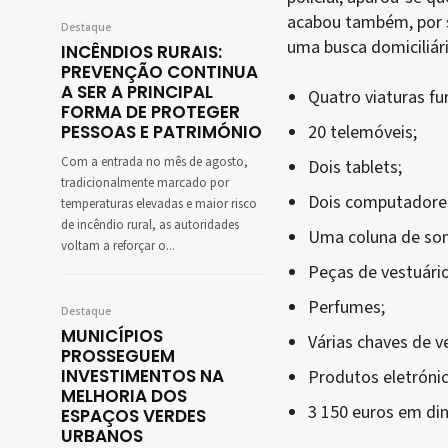
acabou também, por se
Destaque
uma busca domiciliári
INCÊNDIOS RURAIS:
PREVENÇÃO CONTINUA
A SER A PRINCIPAL
Quatro viaturas fu
FORMA DE PROTEGER
PESSOAS E PATRIMÓNIO
20 telemóveis;
Com a entrada no mês de agosto,
Dois tablets;
tradicionalmente marcado por
Dois computadore
temperaturas elevadas e maior risco
de incêndio rural, as autoridades
Uma coluna de so
voltam a reforçar o...
Peças de vestuário
Perfumes;
Destaque
MUNICÍPIOS
Várias chaves de ve
PROSSEGUEM
INVESTIMENTOS NA
Produtos eletrónic
MELHORIA DOS
3 150 euros em din
ESPAÇOS VERDES
URBANOS