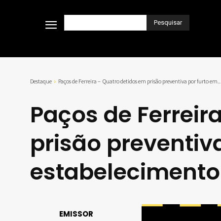
Pesquisar
Destaque
Paços de Ferreira – Quatro detidos em prisão preventiva por furto em..
Paços de Ferreir
prisão preventiv
estabelecimento
EMISSOR