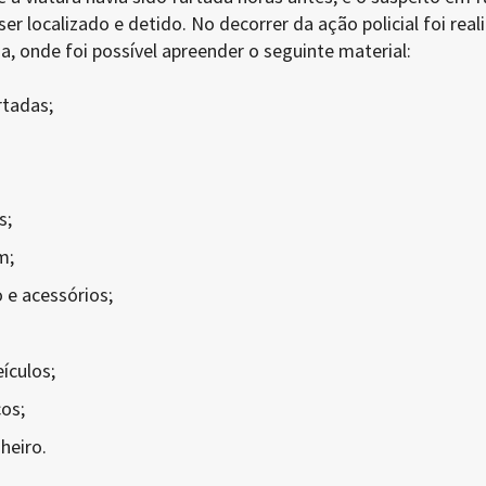
r localizado e detido. No decorrer da ação policial foi real
a, onde foi possível apreender o seguinte material:
rtadas;
s;
m;
 e acessórios;
ículos;
os;
heiro.