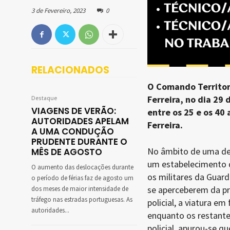
3 de Fevereiro, 2023
0
RELACIONADOS
O Comando Territori
Ferreira, no dia 29
Destaque
VIAGENS DE VERÃO:
entre os 25 e os 40
AUTORIDADES APELAM
Ferreira.
A UMA CONDUÇÃO
PRUDENTE DURANTE O
No âmbito de uma denú
MÊS DE AGOSTO
um estabelecimento d
O aumento das deslocações durante
os militares da Guard
o período de férias faz de agosto um
se aperceberem da pr
dos meses de maior intensidade de
tráfego nas estradas portuguesas. As
policial, a viatura e
autoridades...
enquanto os restante
policial, apurou-se q