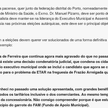
a pacense, quer junto da federação distrital do Porto, nomeadamente
 de Ministro da Saúde, o Exmo. Dr. Manuel Pizarro, deve ser ponto d
ialista deve manter-se na liderança do Executivo Municipal e Assemb
ia nas próximas eleições autárquicas, este deve ser o principal obje
 a eleições devem querer ver solucionados de uma forma definitiva 
exemplo:
 de Ferreira que continua agora mais agravado do que no pass
já existe uma decisão condenatória judicial, que condena os ci
 executivo municipal onde se inclui o candidato que agora se 
o para o problema da ETAR na freguesia de Frazão Arreigada qu
nheci no passado uma solução apresentada, com grandes benéfi
 todos os tarifários inclusive o dos comerciantes. Ao mesmo tem
 da concessionária. Não consigo compreender porque é que est
cípio do garrote do FAM (Fundo de Apoio Municipal).