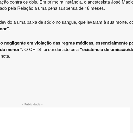
ão contra os dois. Em primeira instância, o anestesista José Maciei
enado pela Relação a uma pena suspensa de 18 meses.
 devido a uma baixa de sódio no sangue, que levaram à sua morte, 
enor”
.
negligente em violação das regras médicas, essencialmente po
a da menor”
.
O CHTS foi condenado pela
“existência de omissão/de
 nota.
- Publicidade -