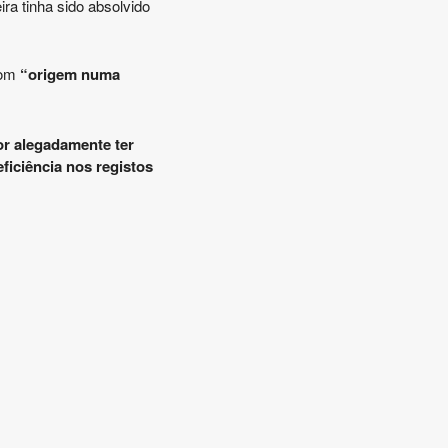
ra tinha sido absolvido
com
“origem numa
r alegadamente ter
ficiência nos registos