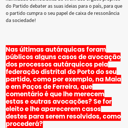
do Partido debater as suas ideias para o país, para que
o partido cumpra o seu papel de caixa de ressonância
da sociedade!
Nas últimas autárquicas foram
públicos alguns casos de avocação
dos processos autárquicos pela
federação distrital do Porto do seu
partido, como por exemplo, na Maia
e em Paços de Ferreira, que
comentário é que lhe merecem
estas e outras avocações? Se for
eleito e lhe aparecerem casos
destes para serem resolvidos, como
procederá?