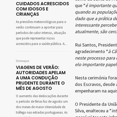
CUIDADOS ACRESCIDOS
que “
é importante qu
COM IDOSOS E
quando as populações 
CRIANÇAS
dado que a prática d
As previsões meteorológicas para o
interessante perceber
verão continuam a apontar para
atualmente, são cerc
períodos de calor intenso, situação
que pode representar riscos
acrescidos para a saúde pública. A...
Rui Santos, Presiden
agradecimento “
à Câ
neste processo para 
Destaque
elo importante papel
VIAGENS DE VERÃO:
AUTORIDADES APELAM
A UMA CONDUÇÃO
Nesta cerimónia for
PRUDENTE DURANTE O
dos Escravos, desde 
MÊS DE AGOSTO
empenharam na aquisi
O aumento das deslocações durante
o período de férias faz de agosto um
O Presidente da Uniã
dos meses de maior intensidade de
Silva, enalteceu a “
in
tráfego nas estradas portuguesas. As