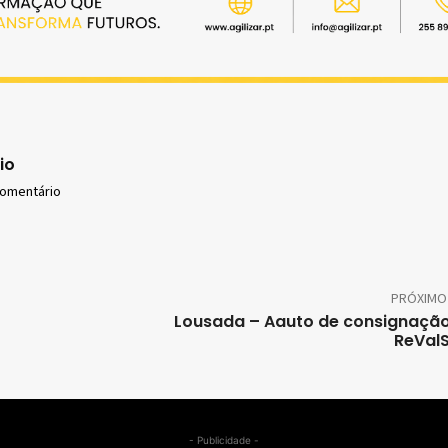
io
comentário
PRÓXIMO
Lousada – Aauto de consignaçã
ReVal
- Publicidade -