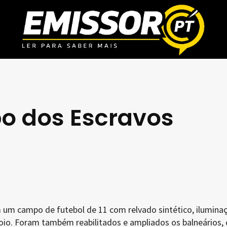
o dos Escravos
um campo de futebol de 11 com relvado sintético, ilumina
poio. Foram também reabilitados e ampliados os balneários,