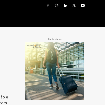
- Publicidade -
ção e
 com