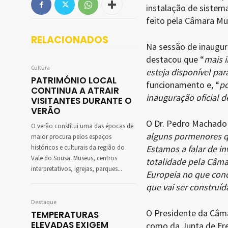
instalação de sistem
feito pela Câmara Mun
RELACIONADOS
Na sessão de inaugur
destacou que “
mais i
Cultura
esteja disponível pa
PATRIMÓNIO LOCAL
funcionamento e, “
po
CONTINUA A ATRAIR
inauguração oficial d
VISITANTES DURANTE O
VERÃO
O Dr. Pedro Machado 
O verão constitui uma das épocas de
alguns pormenores q
maior procura pelos espaços
históricos e culturais da região do
Estamos a falar de i
Vale do Sousa. Museus, centros
totalidade pela Câma
interpretativos, igrejas, parques...
Europeia no que con
que vai ser construí
Destaque
O Presidente da Câma
TEMPERATURAS
ELEVADAS EXIGEM
como da Junta de Fre