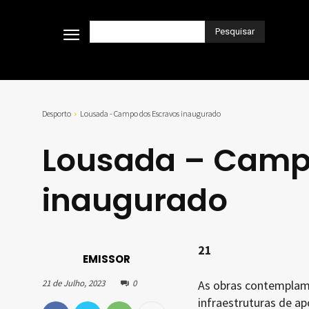
Pesquisar
Desporto
Lousada - Campo dos Escravos inaugurado
Lousada – Camp
inaugurado
21
EMISSOR
21 de Julho, 2023
0
As obras contemplam 
infraestruturas de a