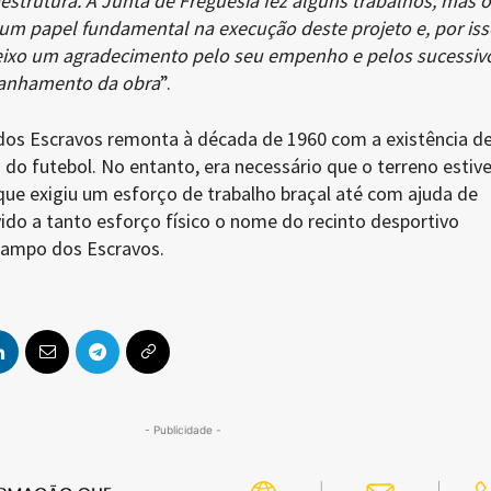
raestrutura. A Junta de Freguesia fez alguns trabalhos, mas o
 um papel fundamental na execução deste projeto e, por is
eixo um agradecimento pelo seu empenho e pelos sucessiv
panhamento da obra
”.
dos Escravos remonta à década de 1960 com a existência d
a do futebol. No entanto, era necessário que o terreno estiv
 que exigiu um esforço de trabalho braçal até com ajuda de
vido a tanto esforço físico o nome do recinto desportivo
ampo dos Escravos.
- Publicidade -