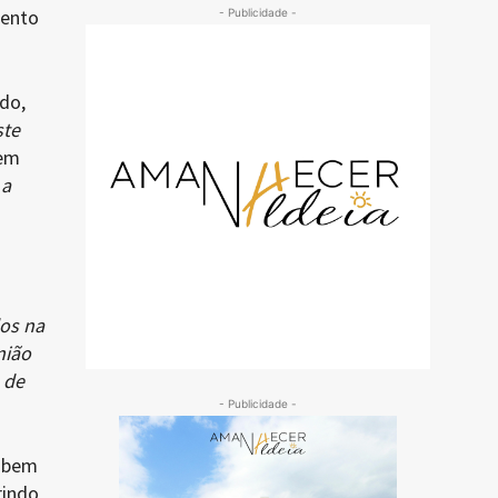
mento
- Publicidade -
do,
ste
 em
 a
dos na
nião
 de
- Publicidade -
, bem
rindo