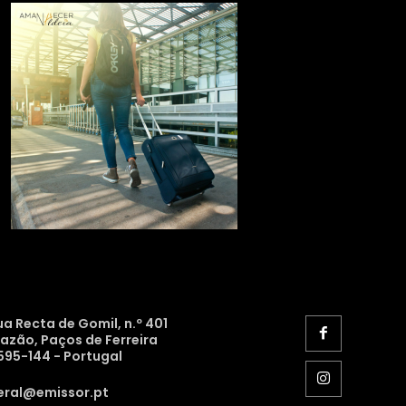
ua Recta de Gomil, n.º 401
razão, Paços de Ferreira
595-144 - Portugal
eral@emissor.pt