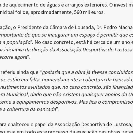
a de aquecimento de águas e arranjos exteriores. O investi
icipal foi de, aproximadamente, 560 mil euros.
ação, o Presidente da Câmara de Lousada, Dr. Pedro Macha
mportante do que se inaugurar um espaço é permitir que e
ra a população
”. No caso concreto, está há cerca de um ano
r iniciativa da direção da Associação Desportiva de Lustosa
ecorre agora
”.
referiu ainda que “
gostaria que a obra já tivesse concluídos
ue estão em falta, nomeadamente a cobertura da bancada.
nvestimentos avultados que, no caso concreto, são financia
ra Municipal, dado que não existem quaisquer apoios da U
cerne a equipamentos desportivos. Mas fica o compromisso
da a cobertura da bancada
”.
ra enalteceu o papel da Associação Desportiva de Lustosa
guesia em todo este processo da execução das obras, refe