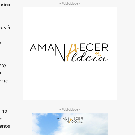
eiro
- Publicidade -
vos à
a
eto
e
Este
 rio
- Publicidade -
s
danos