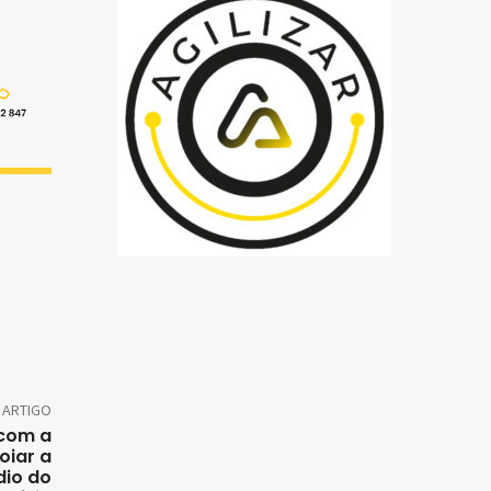
 ARTIGO
 com a
oiar a
dio do