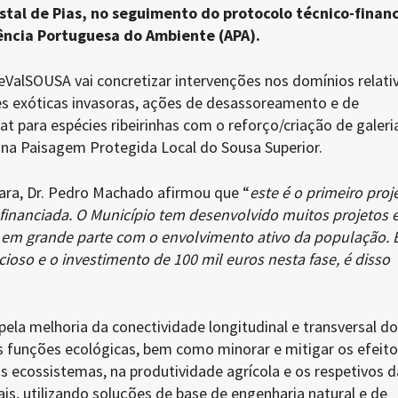
estal de Pias, no seguimento do protocolo técnico-financ
ência Portuguesa do Ambiente (APA).
eValSOUSA vai concretizar intervenções nos domínios relati
s exóticas invasoras, ações de desassoreamento e de
at para espécies ribeirinhas com o reforço/criação de galeri
a, na Paisagem Protegida Local do Sousa Superior.
ra, Dr. Pedro Machado afirmou que “
este é o primeiro proj
financiada. O Município tem desenvolvido muitos projetos 
 em grande parte com o envolvimento ativo da população. 
ioso e o investimento de 100 mil euros nesta fase, é disso
ela melhoria da conectividade longitudinal e transversal do
 funções ecológicas, bem como minorar e mitigar os efeito
s ecossistemas, na produtividade agrícola e os respetivos 
s, utilizando soluções de base de engenharia natural e de