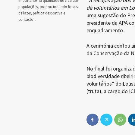
“
A recuperação dos G
importante na qualidade de vida das
populações, proporcionando locais
de voluntários em Lo
de lazer, prática desportiva e
uma sugestão do Pres
contacto...
presidente da APA c
enquadramento.
A cerimónia contou a
da Conservação da Na
No final foi organiza
biodiversidade ribeir
voluntários” do Lous
(truta), a cargo do IC