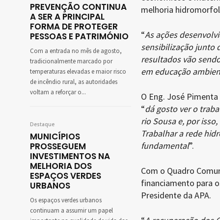
PREVENÇÃO CONTINUA
melhoria hidromorfol
A SER A PRINCIPAL
FORMA DE PROTEGER
“
As ações desenvolvi
PESSOAS E PATRIMÓNIO
sensibilização junto
Com a entrada no mês de agosto,
resultados vão sendo
tradicionalmente marcado por
em educação ambien
temperaturas elevadas e maior risco
de incêndio rural, as autoridades
voltam a reforçar o...
O Eng. José Pimenta 
“
dá gosto ver o traba
rio Sousa e, por iss
Destaque
Trabalhar a rede hidr
MUNICÍPIOS
fundamental
”.
PROSSEGUEM
INVESTIMENTOS NA
MELHORIA DOS
Com o Quadro Comunitá
ESPAÇOS VERDES
financiamento para o
URBANOS
Presidente da APA.
Os espaços verdes urbanos
continuam a assumir um papel