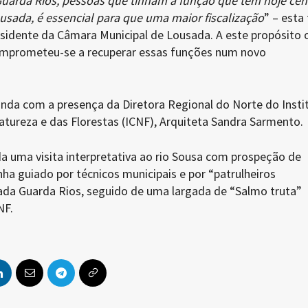
uarda Rios, pessoas que tinham a função que têm hoje ce
usada, é essencial para que uma maior fiscalização
” – esta 
idente da Câmara Municipal de Lousada. A este propósito o
omprometeu-se a recuperar essas funções num novo
inda com a presença da Diretora Regional do Norte do Insti
tureza e das Florestas (ICNF), Arquiteta Sandra Sarmento.
da uma visita interpretativa ao rio Sousa com prospeção de
inha guiado por técnicos municipais e por “patrulheiros
ada Guarda Rios, seguido de uma largada de “Salmo truta”
NF.