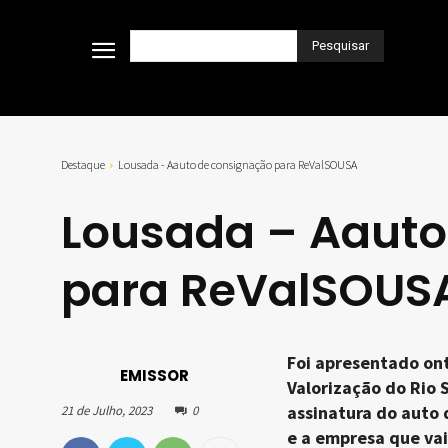
Pesquisar
Destaque
Lousada - Aauto de consignação para ReValSOUSA
Lousada – Aauto
para ReValSOUS
Foi apresentado ont
EMISSOR
Valorização do Rio 
assinatura do auto
21 de Julho, 2023
0
e a empresa que vai