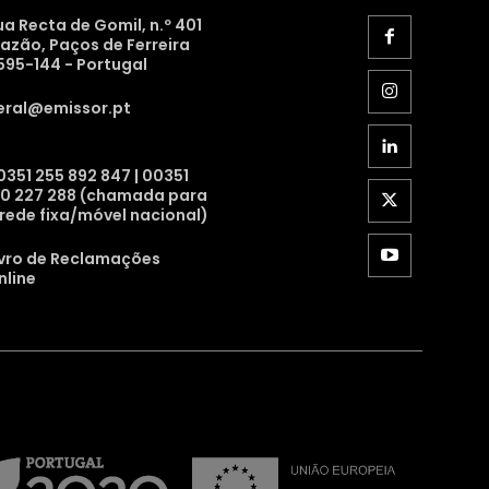
ua Recta de Gomil, n.º 401
razão, Paços de Ferreira
595-144 - Portugal
eral@emissor.pt
0351 255 892 847 | 00351
10 227 288 (chamada para
 rede fixa/móvel nacional)
ivro de Reclamações
nline