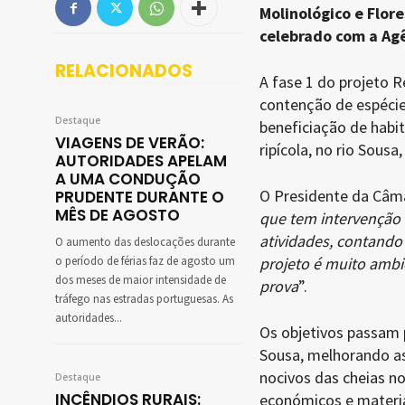
Molinológico e Flor
celebrado com a Ag
RELACIONADOS
A fase 1 do projeto R
contenção de espécie
Destaque
beneficiação de habit
VIAGENS DE VERÃO:
ripícola, no rio Sous
AUTORIDADES APELAM
A UMA CONDUÇÃO
O Presidente da Câma
PRUDENTE DURANTE O
MÊS DE AGOSTO
que tem intervenção 
atividades, contando
O aumento das deslocações durante
o período de férias faz de agosto um
projeto é muito ambic
dos meses de maior intensidade de
prova
”.
tráfego nas estradas portuguesas. As
autoridades...
Os objetivos passam p
Sousa, melhorando as
nocivos das cheias no
Destaque
INCÊNDIOS RURAIS:
económicos e materiai