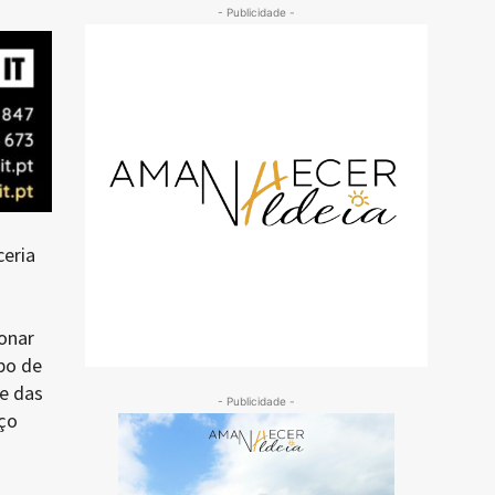
- Publicidade -
ceria
ionar
po de
e das
- Publicidade -
ço