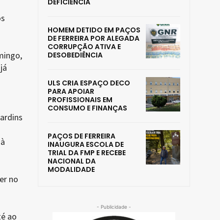
DEFICIÊNCIA
os
HOMEM DETIDO EM PAÇOS
DE FERREIRA POR ALEGADA
CORRUPÇÃO ATIVA E
mingo,
DESOBEDIÊNCIA
já
ULS CRIA ESPAÇO DECO
PARA APOIAR
PROFISSIONAIS EM
CONSUMO E FINANÇAS
jardins
PAÇOS DE FERREIRA
 à
INAUGURA ESCOLA DE
TRIAL DA FMP E RECEBE
NACIONAL DA
MODALIDADE
er no
- Publicidade -
té ao