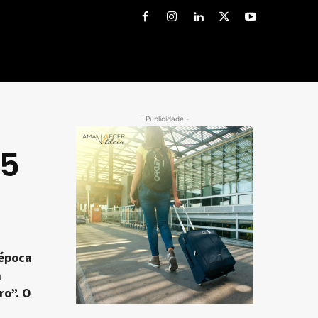
- Publicidade -
25
 época
a
ro”. O