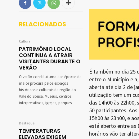
RELACIONADOS
Cultura
PATRIMÓNIO LOCAL
CONTINUA A ATRAIR
VISITANTES DURANTE O
VERÃO
É também no dia 25 q
O verão constitui uma das épocas de
entre o Município e 
maior procura pelos espaços
aberta até dia 2 de j
históricos e culturais da região do
utilização tem um cus
Vale do Sousa. Museus, centros
das 14h00 às 22h00, 
interpretativos, igrejas, parques...
50 participantes. Ao
15h00 às 23h00, e ao
Destaque
está aberto entre as
TEMPERATURAS
horários vão ter alte
ELEVADAS EXIGEM