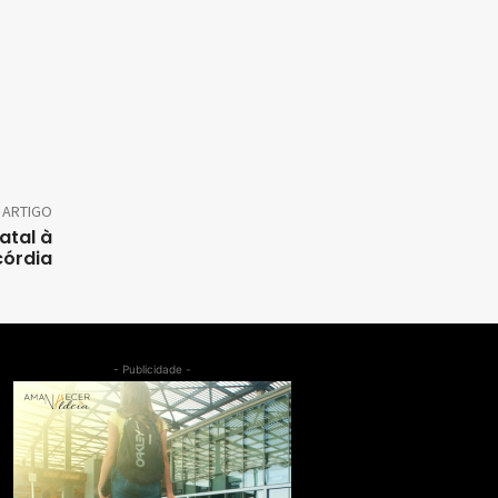
 ARTIGO
atal à
córdia
- Publicidade -