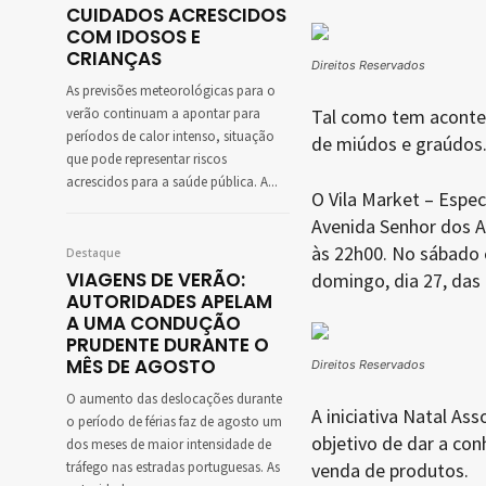
CUIDADOS ACRESCIDOS
COM IDOSOS E
CRIANÇAS
Direitos Reservados
As previsões meteorológicas para o
verão continuam a apontar para
Tal como tem acontec
períodos de calor intenso, situação
de miúdos e graúdos
que pode representar riscos
acrescidos para a saúde pública. A...
O Vila Market – Espec
Avenida Senhor dos Af
às 22h00. No sábado o
Destaque
VIAGENS DE VERÃO:
domingo, dia 27, das
AUTORIDADES APELAM
A UMA CONDUÇÃO
PRUDENTE DURANTE O
MÊS DE AGOSTO
Direitos Reservados
O aumento das deslocações durante
A iniciativa Natal As
o período de férias faz de agosto um
objetivo de dar a con
dos meses de maior intensidade de
tráfego nas estradas portuguesas. As
venda de produtos.