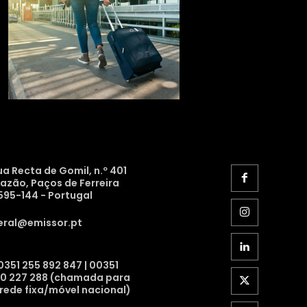
ua Recta de Gomil, n.º 401
razão, Paços de Ferreira
595-144 - Portugal
eral@emissor.pt
0351 255 892 847 | 00351
10 227 288 (chamada para
 rede fixa/móvel nacional)