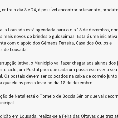
entre o dia 8 e 24, é possível encontrar artesanato, produt
al a Lousada está agendada para o dia 18 de dezembro, do
s mais novos de brindes e guloseimas. Esta é uma iniciativa 
nta com o apoio dos Gémeos Ferreira, Casa dos Óculos e
s de Lousada.
errupção letiva, o Município vai fazer chegar aos alunos dos 
eiro ciclo, um Postal para que cada um possa escrever o seu
l. Os postais devem ser colocados na caixa de correio junto
a que ele os possa levar no dia 18 de dezembro.
ão de Natal está o Torneio de Boccia Sénior que vai decorr
nicipal.
dição em Lousada, realiza-se a Feira das Oitavas que traz a