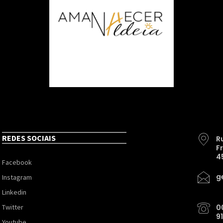
REDES SOCIAIS
R
F
4
Facebook
g
Instagram
Linkedin
Twitter
0
9
Youtube