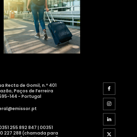
ua Recta de Gomil, n.º 401
razão, Paços de Ferreira
595-144 - Portugal
eral@emissor.pt
0351 255 892 847 | 00351
10 227 288 (chamada para