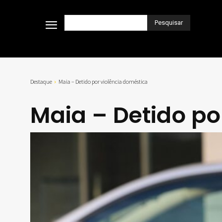
Pesquisar
Destaque
Maia – Detido por violência doméstica
Maia – Detido po