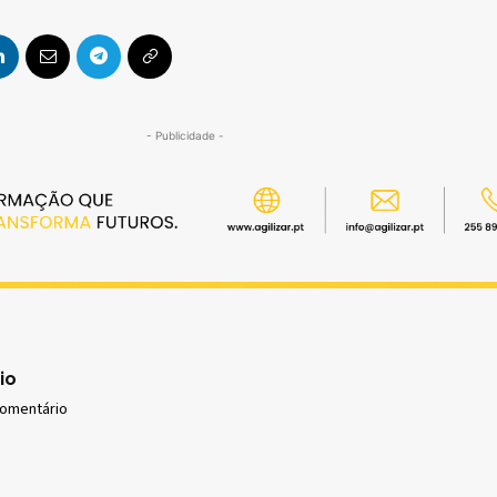
- Publicidade -
io
comentário