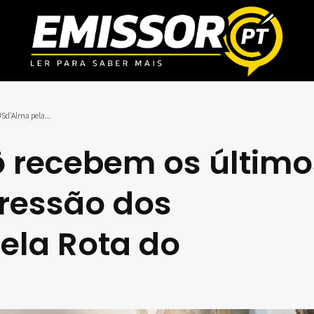
Sd'Alma pela...
ô recebem os último
gressão dos
la Rota do