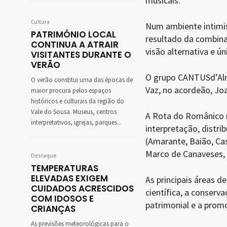
musicais.
Cultura
Num ambiente intimist
PATRIMÓNIO LOCAL
resultado da combin
CONTINUA A ATRAIR
visão alternativa e ú
VISITANTES DURANTE O
VERÃO
O grupo CANTUSd’Alma 
O verão constitui uma das épocas de
Vaz, no acordeão, Joa
maior procura pelos espaços
históricos e culturais da região do
Vale do Sousa. Museus, centros
A Rota do Românico 
interpretativos, igrejas, parques...
interpretação, distri
(Amarante, Baião, Cas
Marco de Canaveses, 
Destaque
TEMPERATURAS
ELEVADAS EXIGEM
As principais áreas 
CUIDADOS ACRESCIDOS
científica, a conserv
COM IDOSOS E
patrimonial e a promo
CRIANÇAS
As previsões meteorológicas para o