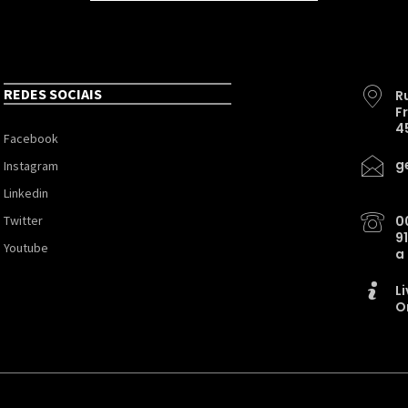
REDES SOCIAIS
R
F
4
Facebook
g
Instagram
Linkedin
Twitter
0
9
Youtube
a
L
O