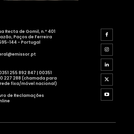
ua Recta de Gomil, n.º 401
razão, Paços de Ferreira
595-144 - Portugal
eral@emissor.pt
0351 255 892 847 | 00351
10 227 288 (chamada para
 rede fixa/móvel nacional)
ivro de Reclamações
nline