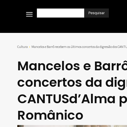
Pesquisar
Cultura
Mancelos e Barrô recebem os últimos concertos da digressão dos CANTU
Mancelos e Barr
concertos da di
CANTUSd’Alma pe
Românico