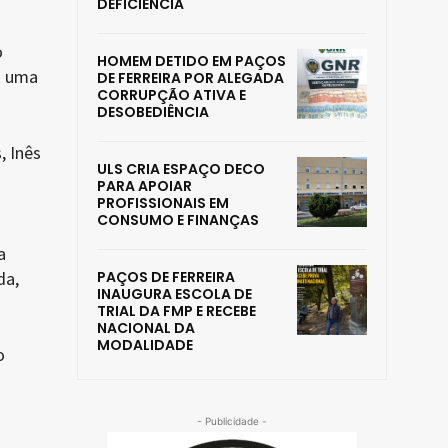
DEFICIÊNCIA
o
HOMEM DETIDO EM PAÇOS
m uma
DE FERREIRA POR ALEGADA
CORRUPÇÃO ATIVA E
DESOBEDIÊNCIA
, Inês
ULS CRIA ESPAÇO DECO
PARA APOIAR
PROFISSIONAIS EM
CONSUMO E FINANÇAS
a
da,
PAÇOS DE FERREIRA
INAUGURA ESCOLA DE
TRIAL DA FMP E RECEBE
NACIONAL DA
MODALIDADE
o
- Publicidade -