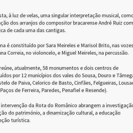
a, à luz de velas, uma singular interpretação musical, com
ação dos arranjos do compositor bracarense André Ruiz co
nica de cada uma das cantigas.
é constituído por Sara Meireles e Marisol Brito, nas vozes
na Correia, no violoncelo, e Miguel Meireles, na percussão.
reúne, atualmente, 58 monumentos e dois centros de
buídos por 12 municípios dos vales do Sousa, Douro e Tâmeg
telo de Paiva, Celorico de Basto, Cinfães, Felgueiras, Lousa
Paços de Ferreira, Paredes, Penafiel e Resende).
de intervenção da Rota do Românico abrangem a investigaçã
ação do património, a dinamização cultural, a educação
ção turística.