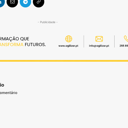
- Publicidade -
io
comentário