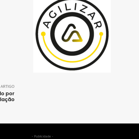
 ARTIGO
do por
olação
- Publicidade -