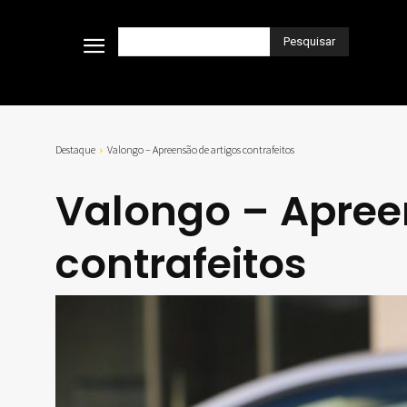
Pesquisar
Destaque
Valongo – Apreensão de artigos contrafeitos
Valongo – Apree
contrafeitos