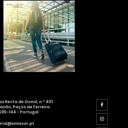
ua Recta de Gomil, n.º 401
razão, Paços de Ferreira
595-144 - Portugal
eral@emissor.pt