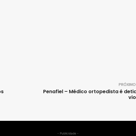
PRÓXIMO
os
Penafiel – Médico ortopedista é deti
vi
- Publicidade -