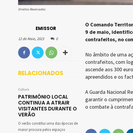
Direitos Reservados
O Comando Territori
EMISSOR
9 de maio, identifi
contrafeitos, no co
12 de Maio, 2023
0
No âmbito de uma açã
contrafeitos, com lo
ascende aos 300 euro
RELACIONADOS
apreendidos e os fac
Cultura
A Guarda Nacional Rep
PATRIMÓNIO LOCAL
garantir o cumpriment
CONTINUA A ATRAIR
o combate à contrafaç
VISITANTES DURANTE O
VERÃO
O verão constitui uma das épocas de
maior procura pelos espaços