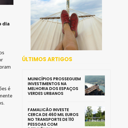
o dia
os
ÚLTIMOS ARTIGOS
or
foram
MUNICÍPIOS PROSSEGUEM
INVESTIMENTOS NA
ões é
MELHORIA DOS ESPAÇOS
VERDES URBANOS
lmente
os.
FAMALICÃO INVESTE
CERCA DE 460 MIL EUROS
NO TRANSPORTE DE 110
PESSOAS COM