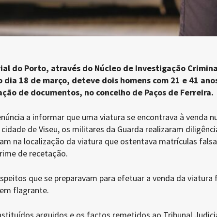
al do Porto, através do Núcleo de Investigação Crimina
no dia 18 de março, deteve dois homens com 21 e 41 ano
cação de documentos, no concelho de Paços de Ferreira.
úncia a informar que uma viatura se encontrava à venda 
 cidade de Viseu, os militares da Guarda realizaram diligênci
ram na localização da viatura que ostentava matrículas falsa
crime de recetação.
uspeitos que se preparavam para efetuar a venda da viatura
em flagrante.
tituídos arguidos e os factos remetidos ao Tribunal Judici