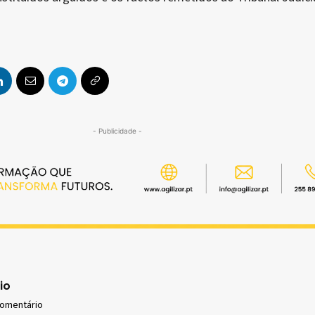
- Publicidade -
io
comentário