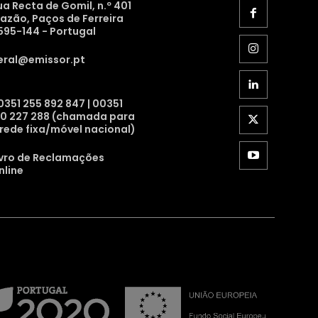
ua Recta de Gomil, n.º 401
razão, Paços de Ferreira
595-144 - Portugal
eral@emissor.pt
0351 255 892 847 | 00351
10 227 288 (chamada para
 rede fixa/móvel nacional)
ivro de Reclamações
nline