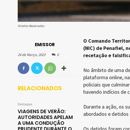
Direitos Reservados
O Comando Territori
EMISSOR
(NIC) de Penafiel, 
recetação e falsifi
24 de Março, 2023
0
No âmbito de uma den
plataforma online, na
policiais que culmina
RELACIONADOS
havendo indícios de 
Destaque
Durante a ação, os s
VIAGENS DE VERÃO:
abordados e detidos 
AUTORIDADES APELAM
A UMA CONDUÇÃO
PRUDENTE DURANTE O
Os detidos foram cons