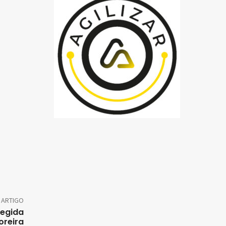
 ARTIGO
tegida
oreira