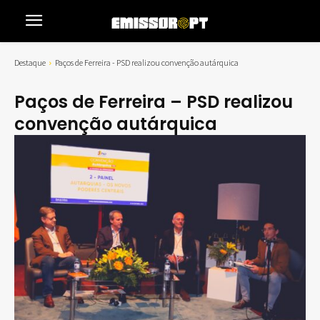
Destaque
Paços de Ferreira - PSD realizou convenção autárquica
Paços de Ferreira – PSD realizou
convenção autárquica