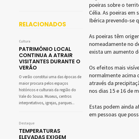
poeiras sobre o terri
Célia. As poeiras em 
Ibérica prevendo-se q
RELACIONADOS
As poeiras têm orige
Cultura
nomeadamente no dese
PATRIMÓNIO LOCAL
exista um aumento de
CONTINUA A ATRAIR
VISITANTES DURANTE O
VERÃO
Os efeitos mais visív
normalmente acima da
O verão constitui uma das épocas de
através da precipitaç
maior procura pelos espaços
históricos e culturais da região do
nos dias 15 e 16 de m
Vale do Sousa. Museus, centros
interpretativos, igrejas, parques...
Estas podem ainda af
em pessoas que poss
Destaque
TEMPERATURAS
ELEVADAS EXIGEM