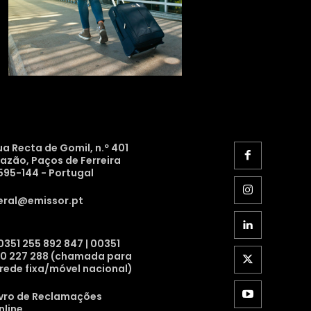
ua Recta de Gomil, n.º 401
razão, Paços de Ferreira
595-144 - Portugal
eral@emissor.pt
0351 255 892 847 | 00351
10 227 288 (chamada para
 rede fixa/móvel nacional)
ivro de Reclamações
nline