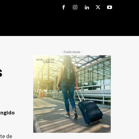
- Publicidade -
s
ingido
te de