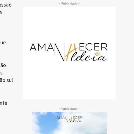
ressão
- Publicidade -
a
que
tão
as
ão sul
nte
- Publicidade -