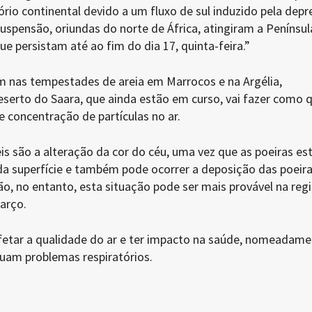
tório continental devido a um fluxo de sul induzido pela dep
suspensão, oriundas do norte de África, atingiram a Penínsul
ue persistam até ao fim do dia 17, quinta-feira.”
m nas tempestades de areia em Marrocos e na Argélia,
rto do Saara, que ainda estão em curso, vai fazer como 
 concentração de partículas no ar.
eis são a alteração da cor do céu, uma vez que as poeiras es
 superfície e também pode ocorrer a deposição das poeir
ão, no entanto, esta situação pode ser mais provável na regi
arço.
etar a qualidade do ar e ter impacto na saúde, nomeadame
uam problemas respiratórios.