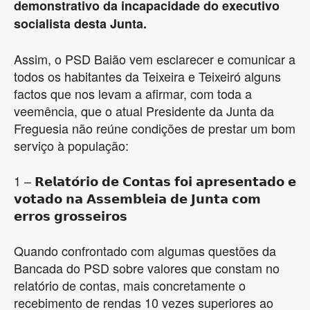
demonstrativo da incapacidade do executivo
socialista desta Junta.
Assim, o PSD Baião vem esclarecer e comunicar a
todos os habitantes da Teixeira e Teixeiró alguns
factos que nos levam a afirmar, com toda a
veemência, que o atual Presidente da Junta da
Freguesia não reúne condições de prestar um bom
serviço à população:
1 – 𝗥𝗲𝗹𝗮𝘁𝗼́𝗿𝗶𝗼 𝗱𝗲 𝗖𝗼𝗻𝘁𝗮𝘀 𝗳𝗼𝗶 𝗮𝗽𝗿𝗲𝘀𝗲𝗻𝘁𝗮𝗱𝗼 𝗲
𝘃𝗼𝘁𝗮𝗱𝗼 𝗻𝗮 𝗔𝘀𝘀𝗲𝗺𝗯𝗹𝗲𝗶𝗮 𝗱𝗲 𝗝𝘂𝗻𝘁𝗮 𝗰𝗼𝗺
𝗲𝗿𝗿𝗼𝘀 𝗴𝗿𝗼𝘀𝘀𝗲𝗶𝗿𝗼𝘀
Quando confrontado com algumas questões da
Bancada do PSD sobre valores que constam no
relatório de contas, mais concretamente o
recebimento de rendas 10 vezes superiores ao