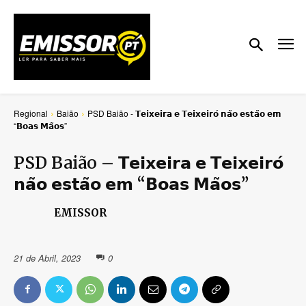
Regional
Baião
PSD Baião - 𝗧𝗲𝗶𝘅𝗲𝗶𝗿𝗮 𝗲 𝗧𝗲𝗶𝘅𝗲𝗶𝗿𝗼́ 𝗻𝗮̃𝗼 𝗲𝘀𝘁𝗮̃𝗼 𝗲𝗺
“𝗕𝗼𝗮𝘀 𝗠𝗮̃𝗼𝘀”
PSD Baião – 𝗧𝗲𝗶𝘅𝗲𝗶𝗿𝗮 𝗲 𝗧𝗲𝗶𝘅𝗲𝗶𝗿𝗼́
𝗻𝗮̃𝗼 𝗲𝘀𝘁𝗮̃𝗼 𝗲𝗺 “𝗕𝗼𝗮𝘀 𝗠𝗮̃𝗼𝘀”
EMISSOR
21 de Abril, 2023
0