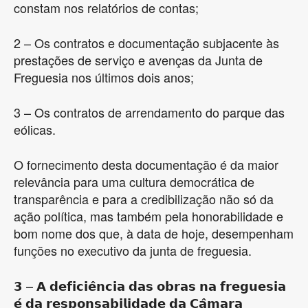
constam nos relatórios de contas;
2 – Os contratos e documentação subjacente às
prestações de serviço e avenças da Junta de
Freguesia nos últimos dois anos;
3 – Os contratos de arrendamento do parque das
eólicas.
O fornecimento desta documentação é da maior
relevância para uma cultura democrática de
transparência e para a credibilização não só da
ação política, mas também pela honorabilidade e
bom nome dos que, à data de hoje, desempenham
funções no executivo da junta de freguesia.
𝟯 – 𝗔 𝗱𝗲𝗳𝗶𝗰𝗶𝗲̂𝗻𝗰𝗶𝗮 𝗱𝗮𝘀 𝗼𝗯𝗿𝗮𝘀 𝗻𝗮 𝗳𝗿𝗲𝗴𝘂𝗲𝘀𝗶𝗮
𝗲́ 𝗱𝗮 𝗿𝗲𝘀𝗽𝗼𝗻𝘀𝗮𝗯𝗶𝗹𝗶𝗱𝗮𝗱𝗲 𝗱𝗮 𝗖𝗮̂𝗺𝗮𝗿𝗮