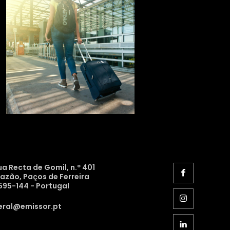
ua Recta de Gomil, n.º 401
razão, Paços de Ferreira
595-144 - Portugal
eral@emissor.pt