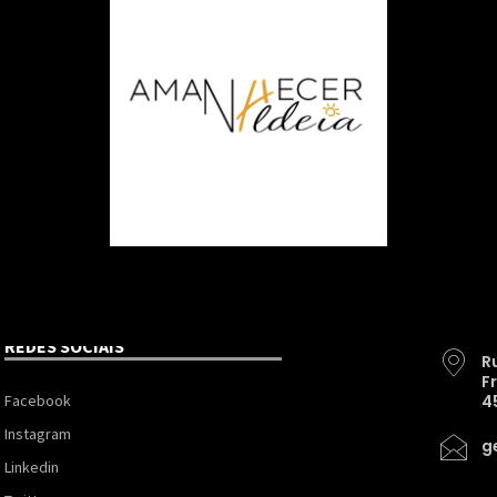
REDES SOCIAIS
R
F
Facebook
4
Instagram
g
Linkedin