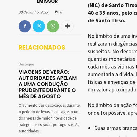
EMISSOR
(NIC) de Santo Tirs
40 e 35 anos, pelo c
30 de Junho, 2023
0
de Santo Tirso.
No âmbito de uma inv
realizaram diligência
RELACIONADOS
suspeitos. No decorr
quantias monetárias a
Destaque
cada mês as vítimas 
VIAGENS DE VERÃO:
aumentaria a dívida.
AUTORIDADES APELAM
físicas e ameaças de
A UMA CONDUÇÃO
um valor aproximado 
PRUDENTE DURANTE O
MÊS DE AGOSTO
No âmbito da ação fo
O aumento das deslocações durante
o período de férias faz de agosto um
onde foi possível apr
dos meses de maior intensidade de
tráfego nas estradas portuguesas. As
Duas armas branca
autoridades...