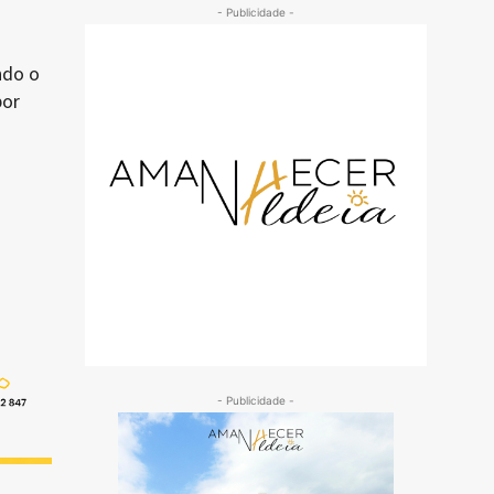
- Publicidade -
ndo o
por
- Publicidade -