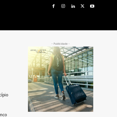
- Publicidade -
ípio
inco