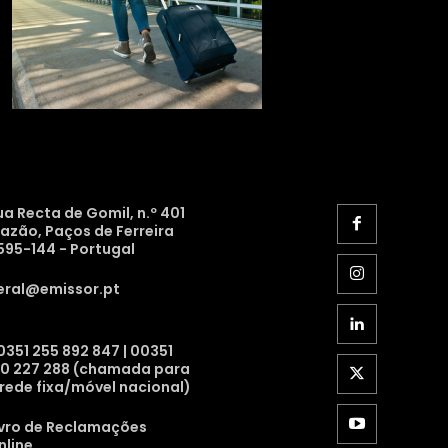
ua Recta de Gomil, n.º 401
razão, Paços de Ferreira
595-144 - Portugal
eral@emissor.pt
0351 255 892 847 | 00351
10 227 288 (chamada para
 rede fixa/móvel nacional)
ivro de Reclamações
nline