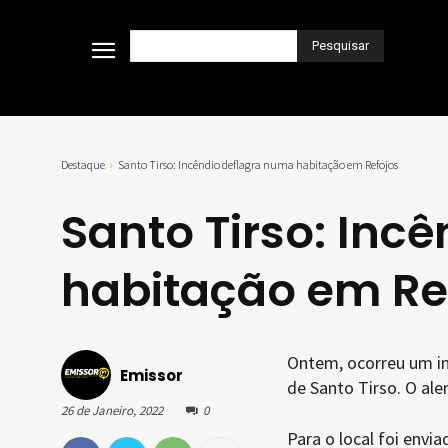
Pesquisar
Destaque
Santo Tirso: Incêndio deflagra numa habitação em Refojos
Santo Tirso: Inc
habitação em Re
Ontem, ocorreu um in
Emissor
de Santo Tirso. O ale
26 de Janeiro, 2022
0
Para o local foi envi