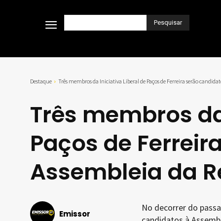
Pesquisar
Destaque
Três membros da Iniciativa Liberal de Paços de Ferreira serão candidato
Três membros da 
Paços de Ferreir
Assembleia da R
No decorrer do passado
Emissor
candidatos à Assemble