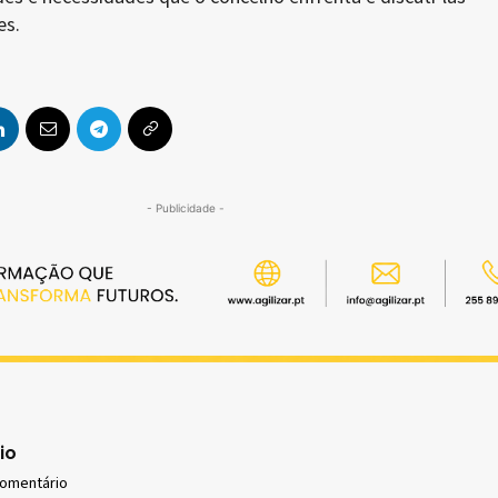
es.
- Publicidade -
io
comentário