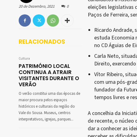
eleições legislativas
20 de Dezembro, 2021
0
Paços de Ferreira, se
Ricardo Andrade, s
estuda Economia n
RELACIONADOS
no CD Águias de Eir
Carla Neto, situad
Cultura
Direito, exercendo
PATRIMÓNIO LOCAL
CONTINUA A ATRAIR
Vítor Ribeiro, situ
VISITANTES DURANTE O
com uma pós-gradu
VERÃO
fundador da Futur
O verão constitui uma das épocas de
tempos livres e re
maior procura pelos espaços
históricos e culturais da região do
A concelhia da Inicia
Vale do Sousa. Museus, centros
interpretativos, igrejas, parques...
de recente, o núcleo d
dar a conhecer as ide
perceber as dificulda