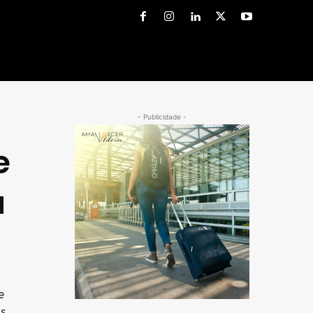
- Publicidade -
e
à
e
as