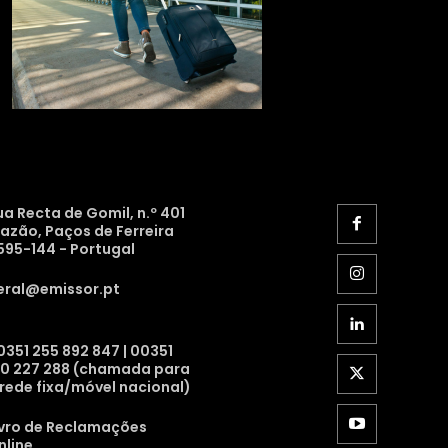
ua Recta de Gomil, n.º 401
razão, Paços de Ferreira
595-144 - Portugal
eral@emissor.pt
0351 255 892 847 | 00351
10 227 288 (chamada para
 rede fixa/móvel nacional)
ivro de Reclamações
nline