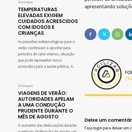
Destaque
apresentando soluçõ
TEMPERATURAS
ELEVADAS EXIGEM
CUIDADOS ACRESCIDOS
COM IDOSOS E
CRIANÇAS
As previsões meteorológicas para o
verão continuam a apontar para
períodos de calor intenso, situação
que pode representar riscos
acrescidos para a saúde pública. A...
Destaque
VIAGENS DE VERÃO:
AUTORIDADES APELAM
A UMA CONDUÇÃO
PRUDENTE DURANTE O
MÊS DE AGOSTO
Deixe um comentár
O aumento das deslocações durante
Faça login para deixar um 
o período de férias faz de agosto um