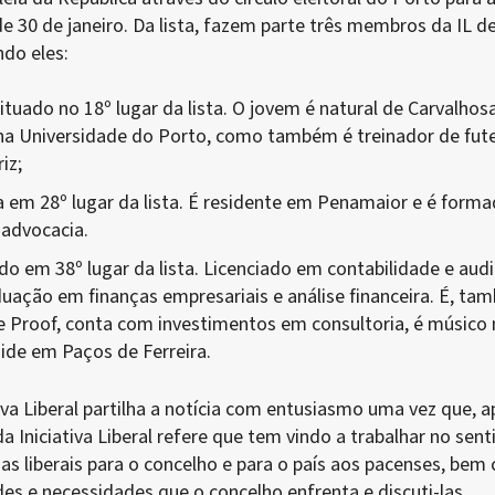
 de 30 de janeiro. Da lista, fazem parte três membros da IL d
ndo eles:
ituado no 18º lugar da lista. O jovem é natural de Carvalhos
a Universidade do Porto, como também é treinador de fut
iz;
a em 28º lugar da lista. É residente em Penamaior e é form
 advocacia.
ado em 38º lugar da lista. Licenciado em contabilidade e audi
ação em finanças empresariais e análise financeira. É, ta
e Proof, conta com investimentos em consultoria, é músico 
side em Paços de Ferreira.
tiva Liberal partilha a notícia com entusiasmo uma vez que, a
a Iniciativa Liberal refere que tem vindo a trabalhar no sent
ias liberais para o concelho e para o país aos pacenses, be
des e necessidades que o concelho enfrenta e discuti-las