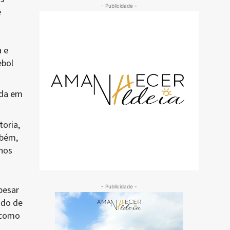
- Publicidade -
e
a e
ebol
ada em
toria,
mbém,
nos
- Publicidade -
pesar
ido de
m como