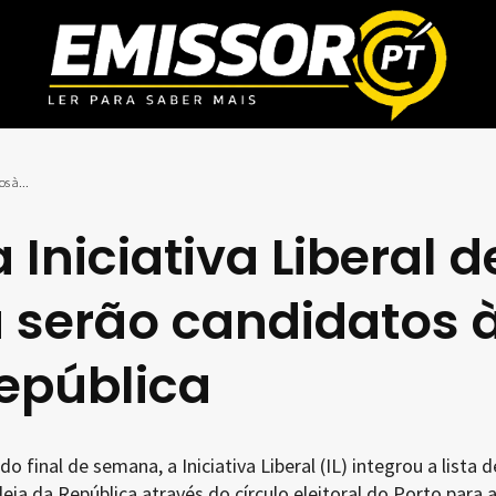
s à...
Iniciativa Liberal d
a serão candidatos 
epública
 final de semana, a Iniciativa Liberal (IL) integrou a lista d
ia da República através do círculo eleitoral do Porto para 