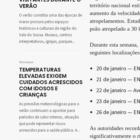
território nacional es
VERÃO
aumento da velocidade
O verão constitui uma das épocas de
atropelamentos. Estud
maior procura pelos espaços
peão atropelado a 30
históricos e culturais da região do
Vale do Sousa. Museus, centros
interpretativos, igrejas, parques...
Durante esta semana, a
seguintes localizações
Destaque
20 de janeiro — E
TEMPERATURAS
ELEVADAS EXIGEM
21 de janeiro — EN
CUIDADOS ACRESCIDOS
COM IDOSOS E
22 de janeiro — Av
CRIANÇAS
23 de janeiro — EN
As previsões meteorológicas para o
verão continuam a apontar para
26 de janeiro — EN
períodos de calor intenso, situação
que pode representar riscos
As autoridades record
acrescidos para a saúde pública. A...
significativamente o 