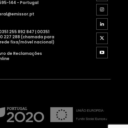
595-144 - Portugal
eral@emissor.pt
0351 255 892 847 | 00351
10 227 288 (chamada para
 rede fixa/móvel nacional)
ivro de Reclamações
nline