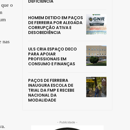
DEFICIÊNCIA
 que o
m
HOMEM DETIDO EM PAÇOS
 um
DE FERREIRA POR ALEGADA
CORRUPÇÃO ATIVA E
DESOBEDIÊNCIA
e nas
ULS CRIA ESPAÇO DECO
PARA APOIAR
PROFISSIONAIS EM
CONSUMO E FINANÇAS
PAÇOS DE FERREIRA
INAUGURA ESCOLA DE
TRIAL DA FMP E RECEBE
NACIONAL DA
MODALIDADE
- Publicidade -
va.