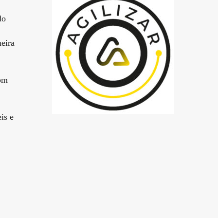
do
meira
om
is e