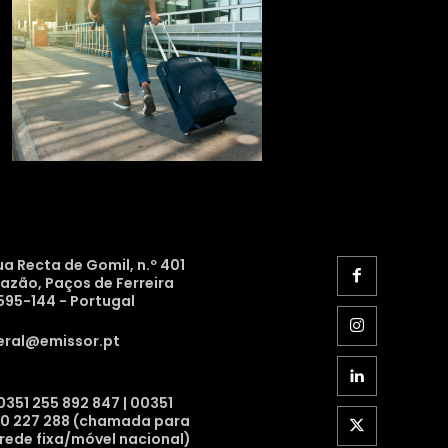
ua Recta de Gomil, n.º 401
razão, Paços de Ferreira
595-144 - Portugal
eral@emissor.pt
0351 255 892 847 | 00351
10 227 288 (chamada para
 rede fixa/móvel nacional)