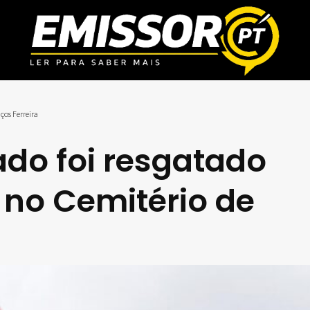
ços Ferreira
do foi resgatado
 no Cemitério de