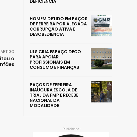
DEFICIÊNCIA
HOMEM DETIDO EM PAÇOS
DE FERREIRA POR ALEGADA
CORRUPÇÃO ATIVA E
DESOBEDIÊNCIA
 ARTIGO
ULS CRIA ESPAÇO DECO
PARA APOIAR
itou o
PROFISSIONAIS EM
infães
CONSUMO E FINANÇAS
PAÇOS DE FERREIRA
INAUGURA ESCOLA DE
TRIAL DA FMP E RECEBE
NACIONAL DA
MODALIDADE
- Publicidade -