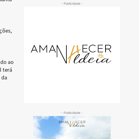
- Publicidade -
ções,
ado ao
 terá
 da
- Publicidade -