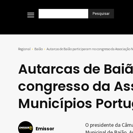
Pesquisar
Regional
Baião
Autarcas de Baião participaram no congresso da Associação 
Autarcas de Bai
congresso da As
Municípios Port
O presidente da Câma
Emissor
Municipal de Baião, 