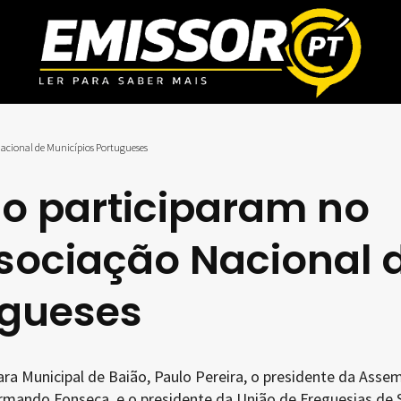
Nacional de Municípios Portugueses
ão participaram no
sociação Nacional 
ugueses
ra Municipal de Baião, Paulo Pereira, o presidente da Assem
Armando Fonseca, e o presidente da União de Freguesias de 