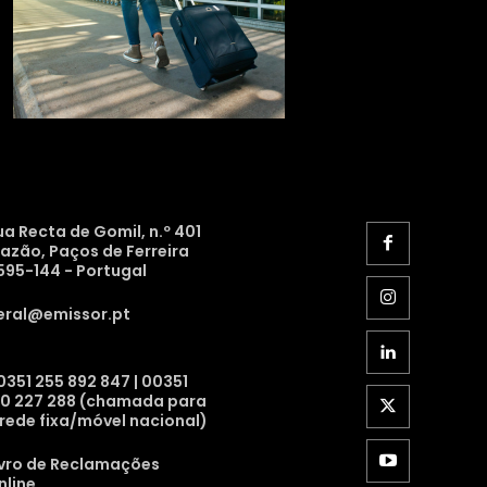
ua Recta de Gomil, n.º 401
razão, Paços de Ferreira
595-144 - Portugal
eral@emissor.pt
0351 255 892 847 | 00351
10 227 288 (chamada para
 rede fixa/móvel nacional)
ivro de Reclamações
nline