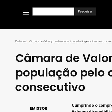
Pesquisar
Destaque
Câmara de Valongo presta contas à população pelo oitavo ano consec
Câmara de Valon
população pelo 
consecutivo
Cumprindo o compro
EMISSOR
Valongo disponibili