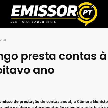
utivo
go presta contas à
oitavo ano
misso de prestação de contas anual, a Câmara Municip
za hoje o vídeo e a documentação completa relativa à g