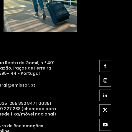
ua Recta de Gomil, n.º 401
razão, Paços de Ferreira
595-144 - Portugal
eral@emissor.pt
0351 255 892 847 | 00351
10 227 288 (chamada para
 rede fixa/móvel nacional)
ivro de Reclamações
nline