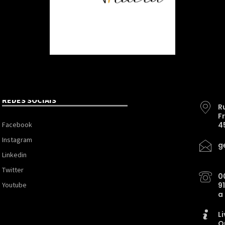
REDES SOCIAIS
R
F
Facebook
4
Instagram
g
Linkedin
Twitter
0
Youtube
9
a
L
O