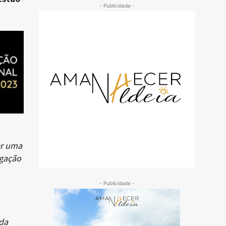
- Publicidade -
er uma
igação
- Publicidade -
 da