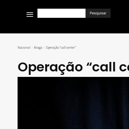
Pesquisar
Nacional
Braga
Operação “call center”
Operação “call c