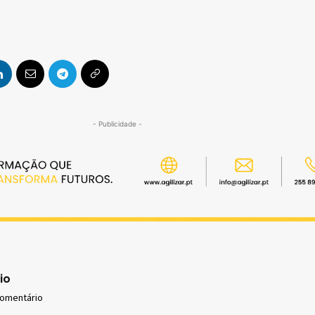
- Publicidade -
io
comentário