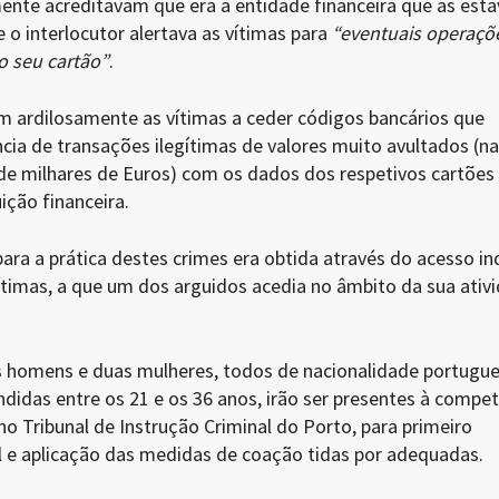
ente acreditavam que era a entidade financeira que as esta
 o interlocutor alertava as vítimas para
“eventuais operaçõ
o seu cartão”
.
m ardilosamente as vítimas a ceder códigos bancários que
ncia de transações ilegítimas de valores muito avultados (na
e milhares de Euros) com os dados dos respetivos cartões
uição financeira.
ara a prática destes crimes era obtida através do acesso in
ítimas, a que um dos arguidos acedia no âmbito da sua ativ
ês homens e duas mulheres, todos de nacionalidade portugue
idas entre os 21 e os 36 anos, irão ser presentes à compe
 no Tribunal de Instrução Criminal do Porto, para primeiro
al e aplicação das medidas de coação tidas por adequadas.