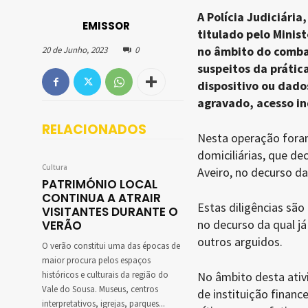
A Polícia Judiciária
EMISSOR
titulado pelo Minist
no âmbito do combat
20 de Junho, 2023
0
suspeitos da prátic
dispositivo ou dado
agravado, acesso i
RELACIONADOS
Nesta operação foram 
domiciliárias, que d
Cultura
Aveiro, no decurso da
PATRIMÓNIO LOCAL
CONTINUA A ATRAIR
Estas diligências sã
VISITANTES DURANTE O
no decurso da qual j
VERÃO
outros arguidos.
O verão constitui uma das épocas de
maior procura pelos espaços
históricos e culturais da região do
No âmbito desta ativ
Vale do Sousa. Museus, centros
de instituição financ
interpretativos, igrejas, parques...