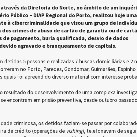
, através da Diretoria do Norte, no âmbito de um inquér
ério Público – DIAP Regional do Porto, realizou hoje um
e à cibercriminalidade que visou um grupo de indivíd
a dos crimes de abuso de cartão de garantia ou de cart
s de pagamento, burla qualificada, desvio de dados
ndevido agravado e branqueamento de capitais.
detidas 5 pessoas e realizadas 7 buscas domiciliárias e 2 
ecorreram no Porto, Paredes, Gondomar, Guimarães, Espinho
s quais foi apreendido diverso material com interesse proba
o o resultado do desenvolvimento de uma complexa investig
á se encontram em prisão preventiva, desde outubro passado
idade criminosa, os detidos faziam-se passar por colaborad
eira de crédito (operações de
vishing
), telefonavam de segui