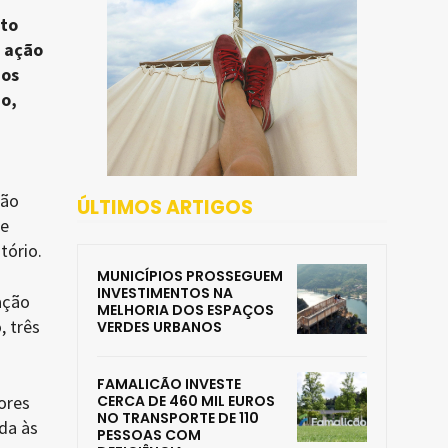
ito
a ação
uos
ão,
não
ÚLTIMOS ARTIGOS
 e
tório.
MUNICÍPIOS PROSSEGUEM
INVESTIMENTOS NA
ação
MELHORIA DOS ESPAÇOS
, três
VERDES URBANOS
FAMALICÃO INVESTE
ores
CERCA DE 460 MIL EUROS
NO TRANSPORTE DE 110
da às
PESSOAS COM