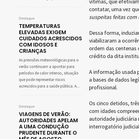
vítimas, que efetivam
contatar, uma vez que
suspeitas feitas com 
Destaque
TEMPERATURAS
ELEVADAS EXIGEM
Dessa forma, induzia
CUIDADOS ACRESCIDOS
viabilizaram a ocorrê
COM IDOSOS E
ordem das centenas d
CRIANÇAS
crédito da dita instit
As previsões meteorológicas para o
verão continuam a apontar para
A informação usada p
períodos de calor intenso, situação
a bases de dados leg
que pode representar riscos
acrescidos para a saúde pública. A...
profissional.
Os cinco detidos, tr
Destaque
com idades compreend
VIAGENS DE VERÃO:
autoridade judiciária
AUTORIDADES APELAM
A UMA CONDUÇÃO
interrogatório judici
PRUDENTE DURANTE O