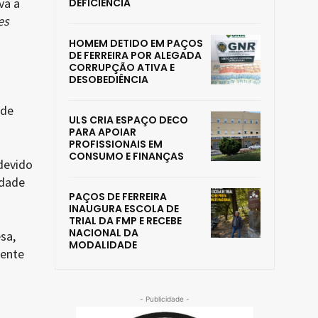
va a
DEFICIÊNCIA
es
HOMEM DETIDO EM PAÇOS
DE FERREIRA POR ALEGADA
CORRUPÇÃO ATIVA E
DESOBEDIÊNCIA
 de
ULS CRIA ESPAÇO DECO
PARA APOIAR
PROFISSIONAIS EM
CONSUMO E FINANÇAS
devido
idade
PAÇOS DE FERREIRA
INAUGURA ESCOLA DE
TRIAL DA FMP E RECEBE
NACIONAL DA
sa,
MODALIDADE
tente
- Publicidade -