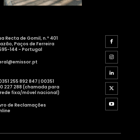
ua Recta de Gomil, n.º 401
razão, Paços de Ferreira
595-144 - Portugal
eral@emissor.pt
0351 255 892 847 | 00351
10 227 288 (chamada para
 rede fixa/móvel nacional)
ivro de Reclamações
nline