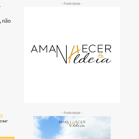
.
- Publicidade -
, não
- Publicidade -