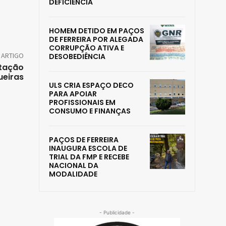
DEFICIÊNCIA
HOMEM DETIDO EM PAÇOS
DE FERREIRA POR ALEGADA
CORRUPÇÃO ATIVA E
 ARTIGO
DESOBEDIÊNCIA
atação
ueiras
ULS CRIA ESPAÇO DECO
PARA APOIAR
PROFISSIONAIS EM
CONSUMO E FINANÇAS
PAÇOS DE FERREIRA
INAUGURA ESCOLA DE
TRIAL DA FMP E RECEBE
NACIONAL DA
MODALIDADE
- Publicidade -