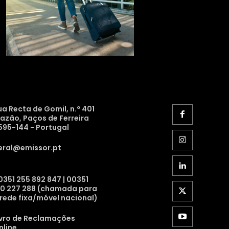
ua Recta de Gomil, n.º 401
razão, Paços de Ferreira
595-144 - Portugal
eral@emissor.pt
0351 255 892 847 | 00351
10 227 288 (chamada para
 rede fixa/móvel nacional)
ivro de Reclamações
nline